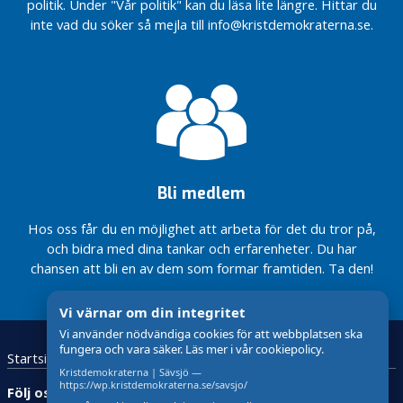
politik. Under "Vår politik" kan du läsa lite längre. Hittar du
I
inte vad du söker så mejla till info@kristdemokraterna.se.
R
e
g
i
o
n
e
n
Bli medlem
i
Hos oss får du en möjlighet att arbeta för det du tror på,
n
och bidra med dina tankar och erfarenheter. Du har
l
chansen att bli en av dem som formar framtiden. Ta den!
ä
g
Vi värnar om din integritet
g
Vi använder nödvändiga cookies för att webbplatsen ska
N
fungera och vara säker. Läs mer i vår cookiepolicy.
Startsida
Kristdemokraterna
Kontakta oss
y
Kristdemokraterna | Sävsjö —
https://wp.kristdemokraterna.se/savsjo/
h
Följ oss: