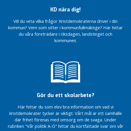
r
frågor
frågor
frågor
g
som
som
som
KD nära dig!
jag?
jag?
jag?
f
Vill du veta vilka frågor Kristdemokraterna driver i din
Bättre
Bättre
a
kommun? Vem som sitter i kommunfullmäktige? Här hittar
för
för
m
du våra företrädare i riksdagen, landstinget och
barn
barn
i
och
och
kommunen.
l
familjer
familjer
j
e
r
I
K
o
Gör du ett skolarbete?
m
m
Här hittar du som elev bra information om vad vi
u
kristdemokrater tycker är viktigt. Vårt mål är ett samhälle
n
där frihet förenas med omsorg om de svaga. Under
e
rubriken "Vår politik A-Ö" hittar du kortfattade svar om vår
n