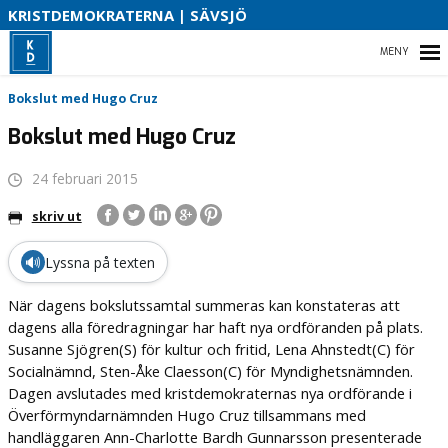
S
KRISTDEMOKRATERNA | SÄVSJÖ
B
HEM
Bokslut med Hugo Cruz
O
Bokslut med Hugo Cruz
24 februari 2015
VAD VI STÅR FÖR!
skriv ut
VÅR PARTIAVDELNING
🔊
Lyssna på texten
VAD VILL VI I VÅR KOMMUN
När dagens bokslutssamtal summeras kan konstateras att
dagens alla föredragningar har haft nya ordföranden på plats.
Susanne Sjögren(S) för kultur och fritid, Lena Ahnstedt(C) för
Socialnämnd, Sten-Åke Claesson(C) för Myndighetsnämnden.
Dagen avslutades med kristdemokraternas nya ordförande i
Överförmyndarnämnden Hugo Cruz tillsammans med
handläggaren Ann-Charlotte Bardh Gunnarsson presenterade