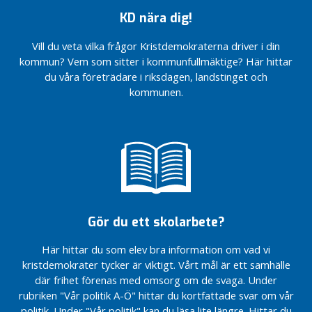
frågor
frågor
frågor
g
som
som
som
KD nära dig!
jag?
jag?
jag?
f
Vill du veta vilka frågor Kristdemokraterna driver i din
Bättre
Bättre
a
kommun? Vem som sitter i kommunfullmäktige? Här hittar
för
för
m
du våra företrädare i riksdagen, landstinget och
barn
barn
i
och
och
kommunen.
l
familjer
familjer
j
e
r
I
K
o
Gör du ett skolarbete?
m
m
Här hittar du som elev bra information om vad vi
u
kristdemokrater tycker är viktigt. Vårt mål är ett samhälle
n
där frihet förenas med omsorg om de svaga. Under
e
rubriken "Vår politik A-Ö" hittar du kortfattade svar om vår
n
politik. Under "Vår politik" kan du läsa lite längre. Hittar du