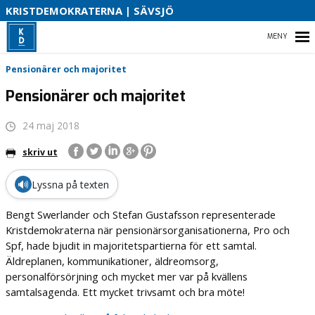
S
KRISTDEMOKRATERNA | SÄVSJÖ
B
HEM
Pensionärer och majoritet
O
Pensionärer och majoritet
24 maj 2018
VAD VI STÅR FÖR!
skriv ut
VÅR PARTIAVDELNING
🔊
Lyssna på texten
VAD VILL VI I VÅR KOMMUN
Bengt Swerlander och Stefan Gustafsson representerade
Kristdemokraterna när pensionärsorganisationerna, Pro och
Spf, hade bjudit in majoritetspartierna för ett samtal.
Äldreplanen, kommunikationer, äldreomsorg,
personalförsörjning och mycket mer var på kvällens
samtalsagenda. Ett mycket trivsamt och bra möte!