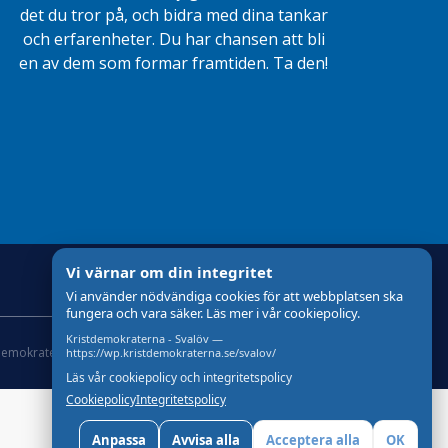
det du tror på, och bidra med dina tankar
och erfarenheter. Du har chansen att bli
en av dem som formar framtiden. Ta den!
Vi värnar om din integritet
Vi använder nödvändiga cookies för att webbplatsen ska
fungera och vara säker. Läs mer i vår cookiepolicy.
Kristdemokraterna - Svalöv —
demokraterna
Om Cookies
Skapad med
av wasabiweb
https://wp.kristdemokraterna.se/svalov/
Läs vår cookiepolicy och integritetspolicy
Cookiepolicy
Integritetspolicy
Anpassa
Avvisa alla
Acceptera alla
OK