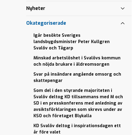
angående
Bättre
Bättre
omsorg och
för
för
Nyheter
skattepengar
barn
barn
och
och
Okategoriserade
familjer
familjer
Igår besökte Sveriges
landsbygdsminister Peter Kullgren
Svalöv och Tågarp
Minskad arbetslöshet i Svalövs kommun
och nöjda brukare i äldreomsorgen
Svar på insändare angående omsorg och
skattepengar
Som del i den styrande majoriteten i
Svalöv deltog KD tillsammans med M och
SD i en presskonferens med anledning av
avsiktsförklaringen som skrevs under av
KSO och företaget Blykalla
KD Svalöv deltog i inspirationsdagen ett
år före valet