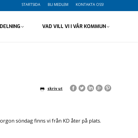
STARTSIDA
BLI MEDLEM
KONTAKTA OSS!
VDELNING
VAD VILL VI I VÅR KOMMUN
skriv ut
rgon söndag finns vi från KD åter på plats.