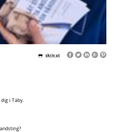
skriv ut
 dig i Täby.
landsting?