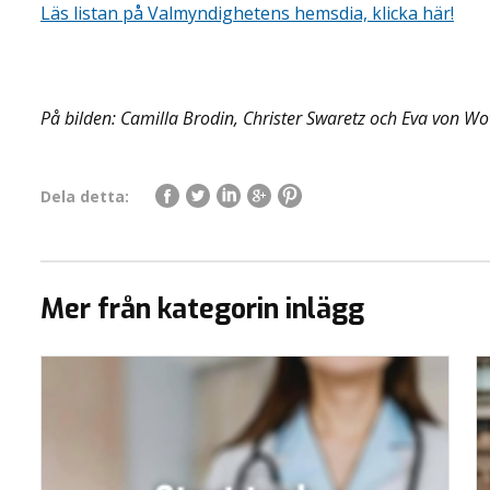
Läs listan på Valmyndighetens hemsdia, klicka här!
På bilden: Camilla Brodin, Christer Swaretz och Eva von W
Dela detta:
Mer från kategorin inlägg