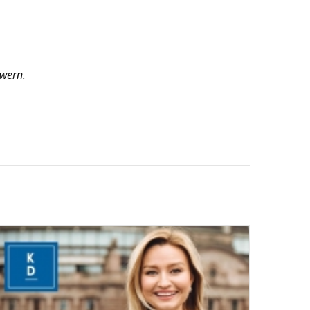
owern.