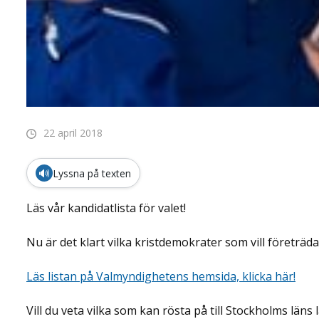
22 april 2018
🔊
Lyssna på texten
Läs vår kandidatlista för valet!
Nu är det klart vilka kristdemokrater som vill företräda
Läs listan på Valmyndighetens hemsida, klicka här!
Vill du veta vilka som kan rösta på till Stockholms läns 