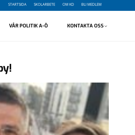
STARTSIDA
SKOLARBETE
OM KD
BLI MEDLEM
VÅR POLITIK A-Ö
KONTAKTA OSS
by!