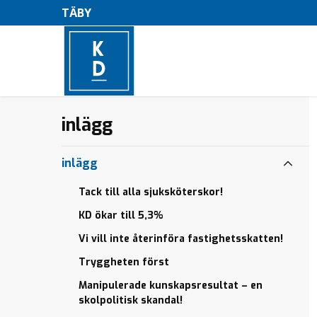
TÄBY
Tack till alla
Nej
inlägg
–
sjuksköterskor!
till
att
M
KD
bussa
ökar
inlägg
elever
e
till
5,3%
Stoppa
Tack till alla sjuksköterskor!
n
välfärdsbrottsligheten!
Vi vill inte
KD ökar till 5,3%
y
återinföra
Tack till alla
Vi vill inte återinföra fastighetsskatten!
fastighetsskatten!
sjuksköterskor!
Tryggheten först
Tryggheten
KD
först
ökar
Manipulerade kunskapsresultat – en
till
skolpolitisk skandal!
Manipulerade
5,3%