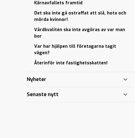
kunskapsresultat
Kärnavfallets framtid
– en skolpolitisk
Vi vill inte
Det ska inte gå ostraffat att slå, hota och
skandal!
återinföra
mörda kvinnor!
fastighetsskatten!
Kärnavfallets
Vårdkvalitén ska inte avgöras av var man
framtid
Tryggheten
bor
först
Det ska
Var har hjälpen till företagarna tagit
inte gå
Manipulerade
vägen?
ostraffat
kunskapsresultat
att slå,
– en skolpolitisk
Återinför inte fastighetsskatten!
hota och
skandal!
mörda
Kärnavfallets
Nyheter
kvinnor!
framtid
Vårdkvalitén
Det ska
Senaste nytt
ska inte
inte gå
avgöras av
ostraffat
var man bor
att slå,
Var har
hota och
hjälpen till
mörda
företagarna
kvinnor!