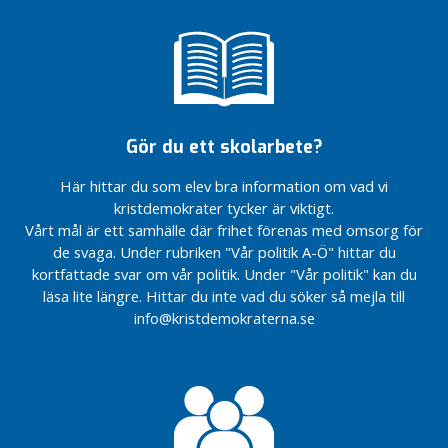
framtid
Tryggheten
först
först
Det ska
Manipulerade
inte gå
Manipulerade
kunskapsresultat
ostraffat
kunskapsresultat
– en skolpolitisk
att slå,
– en skolpolitisk
skandal!
hota och
skandal!
mörda
Kärnavfallets
Kärnavfallets
Gör du ett skolarbete?
kvinnor!
framtid
framtid
Vårdkvalitén
Det ska
Här hittar du som elev bra information om vad vi
Det ska
ska inte
inte gå
inte gå
kristdemokrater tycker är viktigt.
avgöras av
ostraffat
ostraffat
Vårt mål är ett samhälle där frihet förenas med omsorg för
var man bor
att slå,
att slå,
de svaga. Under rubriken "Vår politik A-Ö" hittar du
hota och
Var har
hota och
kortfattade svar om vår politik. Under "Vår politik" kan du
mörda
hjälpen till
mörda
läsa lite längre. Hittar du inte vad du söker så mejla till
kvinnor!
företagarna
kvinnor!
info@kristdemokraterna.se
tagit
Vårdkvalitén
Vårdkvalitén
vägen?
ska inte
ska inte
avgöras av
Återinför inte
avgöras av
var man bor
fastighetsskatten!
var man bor
Var har
hjälpen till