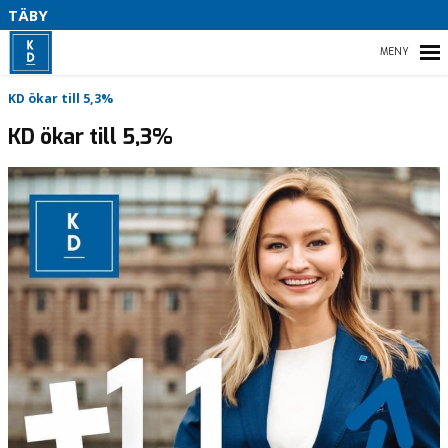
S
TÄBY
S
HEM
KD ökar till 5,3%
B
KD ökar till 5,3%
VARJE DAG FÖR TÄBYS BÄSTA
VÅR POLITIK A-Ö
KONTAKTA OSS