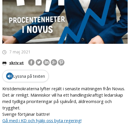
7 maj 2021
skriv ut
🔊
Lyssna på texten
Kristdemokraterna lyfter rejält i senaste mätningen från Novus.
Det är rimligt. Människor vill ha ett handlingskraftigt ledarskap
med tydliga prioriteringar på sjukvård, äldreomsorg och
trygghet.
Sverige förtjänar bättre!
Gå med i KD och hjälp oss byta regering!