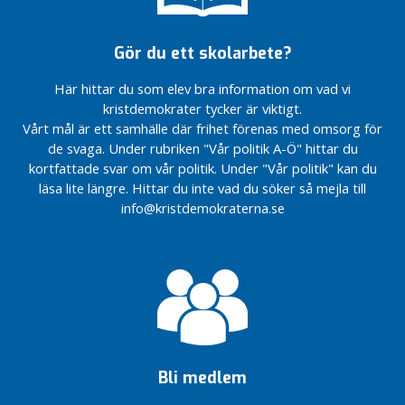
att slå,
– en skolpolitisk
skandal!
hota och
skandal!
mörda
Kärnavfallets
Kärnavfallets
Gör du ett skolarbete?
kvinnor!
framtid
framtid
Vårdkvalitén
Det ska
Här hittar du som elev bra information om vad vi
Det ska
ska inte
inte gå
inte gå
kristdemokrater tycker är viktigt.
avgöras av
ostraffat
ostraffat
Vårt mål är ett samhälle där frihet förenas med omsorg för
var man bor
att slå,
att slå,
de svaga. Under rubriken "Vår politik A-Ö" hittar du
hota och
Var har
hota och
kortfattade svar om vår politik. Under "Vår politik" kan du
mörda
hjälpen till
mörda
läsa lite längre. Hittar du inte vad du söker så mejla till
kvinnor!
företagarna
kvinnor!
info@kristdemokraterna.se
tagit
Vårdkvalitén
Vårdkvalitén
vägen?
ska inte
ska inte
avgöras av
Återinför inte
avgöras av
var man bor
fastighetsskatten!
var man bor
Var har
hjälpen till
företagarna
tagit
vägen?
Bli medlem
Återinför inte