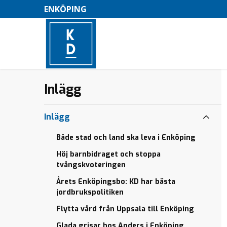
ENKÖPING
Lars
Inlägg
–
Adaktusson
talade i
M
Enköping
Inlägg
e
Våra mål i
kommunpolitiken
Både stad och land ska leva i Enköping
n
Valfriheten
Höj barnbidraget och stoppa
y
viktig
tvångskvoteringen
Bli
Årets Enköpingsbo: KD har bästa
medlem!
jordbrukspolitiken
Flytta vård från Uppsala till Enköping
Glada grisar hos Anders i Enköping