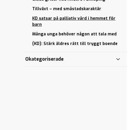
Tillväxt – med småstadskaraktär
KD satsar på palliativ vård i hemmet för
barn
Många unga behöver någon att tala med
(KD): Stärk äldres rätt till tryggt boende
Okategoriserade