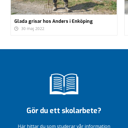
Glada grisar hos Anders i Enköping
30 maj 2022
Gör du ett skolarbete?
Här hittar du som studerar vår information