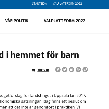
STARTSIDA
VALPLATTFORM 2022
VÅR POLITIK
VALPLATTFORM 2022
rd i hemmet för barn
skriv ut
udgetförslag för landstinget i Uppsala län 2017.
a ekonomiska satsningar. Idag finns ett beslut om
men att det inte är genomfört i praktiken. Vi