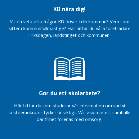
har bästa
t
KD nära dig!
jordbrukspolitiken
e
Flytta
g
Vill du veta vilka frågor KD driver i din kommun? Vem som
vård från
o
sitter i kommunfullmäktige? Här hittar du våra företrädare
Uppsala
r
i riksdagen, landstinget och kommunen.
till
i
Enköping
s
Glada
e
grisar
r
hos
a
Anders i
d
Enköping
e
Tillväxt – med
Lars
småstadskaraktär
Gör du ett skolarbete?
Adaktusson
KD
talade i
Här hittar du som studerar vår information om vad vi
satsar
Enköping
kristdemokrater tycker är viktigt. Vår vision är ett samhälle
på
Våra mål i
där frihet förenas med omsorg.
palliativ
kommunpolitiken
vård i
hemmet
Valfriheten
för barn