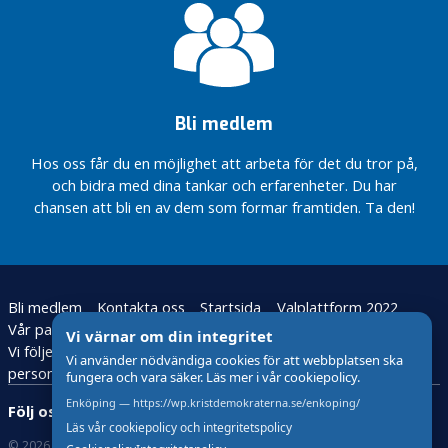
viktig
Många
Bli
unga
medlem!
behöver
någon
att tala
Bli medlem
med
(KD):
Hos oss får du en möjlighet att arbeta för det du tror på,
Stärk
och bidra med dina tankar och erfarenheter. Du har
äldres
chansen att bli en av dem som formar framtiden. Ta den!
rätt
till
tryggt
boende
Bli medlem
Kontakta oss
Startsida
Valplattform 2022
Vår partiavdelning
Vår politik
Vi värnar om din integritet
Vi följer den nya lagstiftningen för behandling av
Vi använder nödvändiga cookies för att webbplatsen ska
personuppgifter – GDPR
fungera och vara säker. Läs mer i vår cookiepolicy.
Enköping — https://wp.kristdemokraterna.se/enkoping/
Följ oss:
Läs vår cookiepolicy och integritetspolicy
© 2026 Kristdemokraterna
Om Cookies