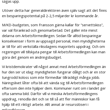
sägas upp.
Utöver detta har generaldirektören även själv sagt att det finns
en besparingspotential på 2-2,5 miljarder kr kommande år.
M/KD-budgeten, som Fransson gärna kallar för ”servettskiss”,
var väl förankrad och genomarbetad. Det gäller inte minst
delarna om Arbetsförmedlingen. Sedan får alltid besparingar
konsekvenser i form av uppsagd personal, men myndigheterna
är till för att verkställa riksdagens majoritets uppdrag. Och om
regeringen vill tillskjuta pengar till Arbetsförmedlingen kan man
göra det genom en ändringsbudget.
Vi kristdemokrater vill något annat med Arbetsförmedlingen än
hur den ser ut idag: myndigheten fungerar dåligt och är en stor
tungrodd koloss som inte förmedlar tillräckligt många jobb.
Näringslivet låter ofta bli att vända sig till Arbetsförmedlingen
eftersom den inte hjälper dem. Kommuner runt om i landet ger
ofta samma bild. Därför vill vi minska Arbetsförmedlingens
uppdrag, renodla det och se till så att fler människor kan få
hjälp till ett riktigt arbete. Allt annat är resursslöseri i
miljardklassen.