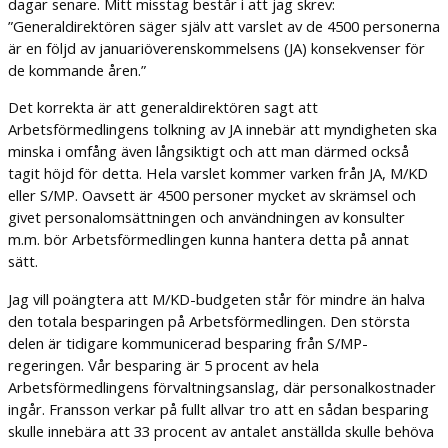
dagar senare. Mitt misstag består i att jag skrev:
”Generaldirektören säger själv att varslet av de 4500 personerna
är en följd av januariöverenskommelsens (JA) konsekvenser för
de kommande åren.”
Det korrekta är att generaldirektören sagt att
Arbetsförmedlingens tolkning av JA innebär att myndigheten ska
minska i omfång även långsiktigt och att man därmed också
tagit höjd för detta. Hela varslet kommer varken från JA, M/KD
eller S/MP. Oavsett är 4500 personer mycket av skrämsel och
givet personalomsättningen och användningen av konsulter
m.m. bör Arbetsförmedlingen kunna hantera detta på annat
sätt.
Jag vill poängtera att M/KD-budgeten står för mindre än halva
den totala besparingen på Arbetsförmedlingen. Den största
delen är tidigare kommunicerad besparing från S/MP-
regeringen. Vår besparing är 5 procent av hela
Arbetsförmedlingens förvaltningsanslag, där personalkostnader
ingår. Fransson verkar på fullt allvar tro att en sådan besparing
skulle innebära att 33 procent av antalet anställda skulle behöva