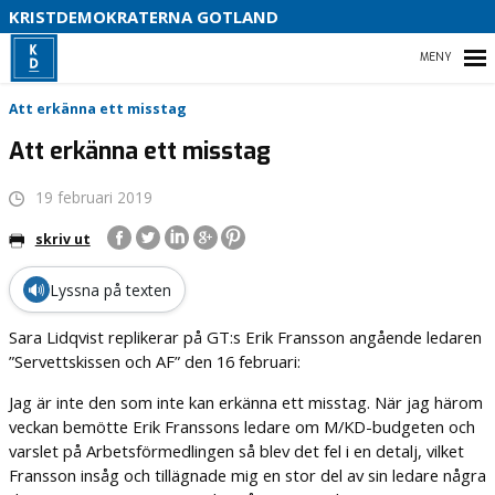
KRISTDEMOKRATERNA GOTLAND
D
HEM
S
Att erkänna ett misstag
Att erkänna ett misstag
19 februari 2019
VÅR POLITIK
skriv ut
VÅRA FÖRTROENDEVALDA
🔊
Lyssna på texten
VAL 2026
Sara Lidqvist replikerar på GT:s Erik Fransson angående ledaren
”Servettskissen och AF” den 16 februari:
Jag är inte den som inte kan erkänna ett misstag. När jag härom
veckan bemötte Erik Franssons ledare om M/KD-budgeten och
varslet på Arbetsförmedlingen så blev det fel i en detalj, vilket
Fransson insåg och tillägnade mig en stor del av sin ledare några