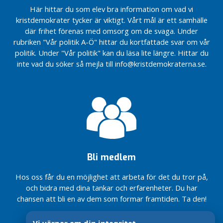
2024
g
klimatet
med
Gotland
tack vare
Här hittar du som elev bra information om vad vi
Kristdemokraterna
Färjetrafiken:
ansvar
Bostadsdrömmen
KD
kristdemokrater tycker är viktigt. Vårt mål är ett samhälle
A
Tydliga
går framåt på
tillsammans
för
blir ett steg
där frihet förenas med omsorg om de svaga. Under
steg
Gotland
gör vi
Regeringen
r
framtiden
närmare
mot
skillnad för
möjliggör
rubriken "Vår politik A-Ö" hittar du kortfattade svar om vår
k
Motion:
KD:s löfte till
Fortsatta
statlig
Gotland
mindre
politik. Under "Vår politik" kan du läsa lite längre. Hittar du
i
Kompiskort
Gotlands
prioriteringar
vård –
barngrupper
inte vad du söker så mejla till info@kristdemokraterna.se.
v
Motion:
landsbygdsfamiljer
Våra
på
tack
i förskolan
Utveckla
valsedlar
sjukvården
vare
En bättre
E
pedagogisk
Krafttag
är klara
med KD i
KD
ätstörningsvård
omsorg på
för ökad
n
regeringen
Motion:
Region
Gotland
Sluta
fysisk
e
Motverka
Nu höjs
Gotlands
försvåra för
hälsa
r
Tydliga
våld mot
tillfälligt
budget
familjer på
g
steg
Nytt steg
äldre
taket för
2026 –
landsbygden
mot
för
i
rotavdraget
med
statlig
Mer pengar
reservhamn
p
ansvar
Bli medlem
vård –
till den
på Gotland
o
för
tack
gotländska
l
Mer pengar
framtiden
Hos oss får du en möjlighet att arbeta för det du tror på,
vare
vården –
till den
i
och bidra med dina tankar och erfarenheter. Du har
Sluta
KD
tack vare
gotländska
t
försvåra för
KD
chansen att bli en av dem som formar framtiden. Ta den!
Region
vården
i
familjer på
Gotlands
Regeringen
k
landsbygden
budget
möjliggör