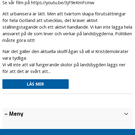
Se vår film på https://youtu.be/3jF9eKmFcmw
Att urbanisera är lätt. Men att tvärtom skapa förutsättningar
för hela Gotland att utvecklas, det kräver aktivt
ställningstagande och ett aktivt handlande. Vi kan inte lägga hela
ansvaret på de som lever och verkar på landsbygderna. Politiken
måste göra sitt!
När det gäller den aktuella skolfrågan så vill vi Kristdemokrater
vara tydliga:
Vi vill inte att väl fungerande skolor på landsbygden läggs ner
för att det är svårt att...
LÄS MER
KD
KD
KD
Hög tid
KD
Bidragslandet
Bidragslandet
Framgång
Tydliga
KD
– Meny
A
Gotlands
Gotlands
Gotlands
att
Gotlands
Sverige
Sverige
för
steg
Gotlands
k
valprogram
valprogram
valprogram
investera
valprogram
kvinnovården
mot
valprogram
Färjetrafiken:
Tydliga
t
2026
2026
2026
i Sverige
2026
statlig
2026
tillsammans
steg
En regering
u