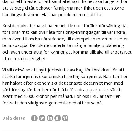
därför ett måste för att samhället som helhet ska fungera. För
att ta steg ditåt behöver familjerna mer frihet och ett större
handlingsutrymme. Här har politiken en roll att ta.
Kristdemokraterna vill ha en helt flexibel föräldraförsäkring där
föräldrar fritt kan överlåta föräldrapenningdagar till varandra
men även till andra närstående, till exempel en mormor eller en
bonuspappa. Det skulle underlätta många familjers planering
och även underlätta för kvinnor att komma tillbaka till arbetslivet
efter föräldraledighet.
Vi vill också se ett nytt jobbskatteavdrag för föräldrar för att
stärka familjernas ekonomiska handlingsutrymme. Barnfamiljer
har halkat efter ekonomiskt det senaste decenniet men med
vårt förslag får familjer där båda föräldrarna arbetar sänkt
skatt med 1.000 kronor per månad. För oss i KD är familjen
fortsatt den viktigaste gemenskapen att satsa på.
Dela detta: