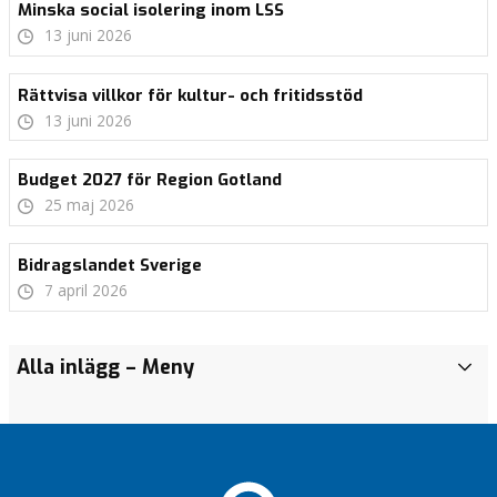
Minska social isolering inom LSS
13 juni 2026
Rättvisa villkor för kultur- och fritidsstöd
13 juni 2026
Budget 2027 för Region Gotland
25 maj 2026
Bidragslandet Sverige
7 april 2026
KD
KD
Hög tid
KD
Bidragslandet
Bidragslandet
Framgång
Tydliga
KD
Alla inlägg
– Meny
A
Gotlands
Gotlands
att
Gotlands
Sverige
Sverige
för
steg
Gotlands
k
valprogram
valprogram
investera
valprogram
kvinnovården
mot
valprogram
Färjetrafiken:
Tydliga
t
2026
2026
i Sverige
2026
statlig
2026
tillsammans
steg
En regering
u
vård –
KD
Våra
Grattis
KD
gör vi
mot
med mycket
KD
e
tack
Gotlands
valsedlar
Gotland
Gotlands
skillnad för
statlig
kristdemokrati
Gotlands
l
vare