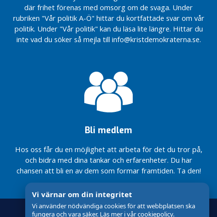
blir ett steg
Gotlands
där frihet förenas med omsorg om de svaga. Under
steg
gör vi
Regeringen
framtiden
närmare
valprogram
mot
skillnad för
möjliggör
rubriken "Vår politik A-Ö" hittar du kortfattade svar om vår
KD:s löfte till
2026
Fortsatta
statlig
Gotland
mindre
politik. Under "Vår politik" kan du läsa lite längre. Hittar du
Gotlands
prioriteringar
vård –
barngrupper
KD
inte vad du söker så mejla till info@kristdemokraterna.se.
Motion:
landsbygdsfamiljer
på
tack
i förskolan
Gotlands
Utveckla
sjukvården
vare
En bättre
valprogram
pedagogisk
Krafttag
med KD i
KD
ätstörningsvård
2026
omsorg på
för ökad
regeringen
Region
Gotland
Sluta
fysisk
Minska
Nu höjs
Gotlands
försvåra för
hälsa
social
Tydliga
tillfälligt
budget
familjer på
isolering
steg
Nytt steg
taket för
2026 –
landsbygden
inom
mot
för
rotavdraget
med
LSS
statlig
Mer pengar
reservhamn
ansvar
Bli medlem
vård –
till den
på Gotland
Rättvisa
för
tack
gotländska
villkor för
Mer pengar
framtiden
Hos oss får du en möjlighet att arbeta för det du tror på,
vare
vården –
kultur-
till den
och bidra med dina tankar och erfarenheter. Du har
Sluta
KD
tack vare
och
gotländska
försvåra för
KD
chansen att bli en av dem som formar framtiden. Ta den!
fritidsstöd
Region
vården
familjer på
Gotlands
Regeringen
Budget
landsbygden
budget
möjliggör
Vi värnar om din integritet
2027
Mer pengar
2026 –
mindre
för
Vi använder nödvändiga cookies för att webbplatsen ska
till den
med
barngrupper
Region
fungera och vara säker. Läs mer i vår cookiepolicy.