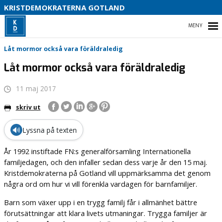
KRISTDEMOKRATERNA GOTLAND
D
HEM
S
Låt mormor också vara föräldraledig
Låt mormor också vara föräldraledig
11 maj 2017
VÅR POLITIK
skriv ut
VÅRA FÖRTROENDEVALDA
🔊
Lyssna på texten
VAL 2026
År 1992 instiftade FN:s generalförsamling Internationella
familjedagen, och den infaller sedan dess varje år den 15 maj.
Kristdemokraterna på Gotland vill uppmärksamma det genom
några ord om hur vi vill förenkla vardagen för barnfamiljer.
Barn som växer upp i en trygg familj får i allmänhet bättre
förutsättningar att klara livets utmaningar. Trygga familjer är