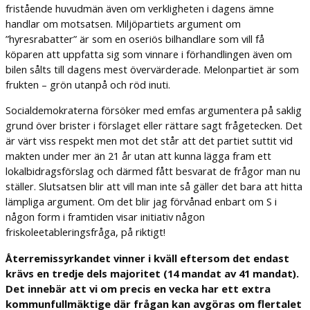
fristående huvudmän även om verkligheten i dagens ämne
handlar om motsatsen. Miljöpartiets argument om
”hyresrabatter” är som en oseriös bilhandlare som vill få
köparen att uppfatta sig som vinnare i förhandlingen även om
bilen sålts till dagens mest övervärderade. Melonpartiet är som
frukten – grön utanpå och röd inuti.
Socialdemokraterna försöker med emfas argumentera på saklig
grund över brister i förslaget eller rättare sagt frågetecken. Det
är värt viss respekt men mot det står att det partiet suttit vid
makten under mer än 21 år utan att kunna lägga fram ett
lokalbidragsförslag och därmed fått besvarat de frågor man nu
ställer. Slutsatsen blir att vill man inte så gäller det bara att hitta
lämpliga argument. Om det blir jag förvånad enbart om S i
någon form i framtiden visar initiativ någon
friskoleetableringsfråga, på riktigt!
Återremissyrkandet vinner i kväll eftersom det endast
krävs en tredje dels majoritet (14 mandat av 41 mandat).
Det innebär att vi om precis en vecka har ett extra
kommunfullmäktige där frågan kan avgöras om flertalet