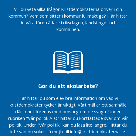
r
a
Vill du veta vilka frågor Kristdemokraterna driver i din
d
kommun? Vem som sitter i kommunfullmäktige? Här hittar
e
du våra företrädare i riksdagen, landstinget och
kommunen.
Jag blev
uppringd
igår…
Vid
kommunfullmäktige
i juni beslutades…
Här
kommer
Gör du ett skolarbete?
Alf
Svensson
Här hittar du som elev bra information om vad vi
Hur
kristdemokrater tycker är viktigt. Vårt mål är ett samhälle
mår
där frihet förenas med omsorg om de svaga. Under
vi?
rubriken "Vår politik A-Ö" hittar du kortfattade svar om vår
Leda i
politik. Under "Vår politik" kan du läsa lite längre. Hittar du
karantän
inte vad du söker så mejla till info@kristdemokraterna.se.
När