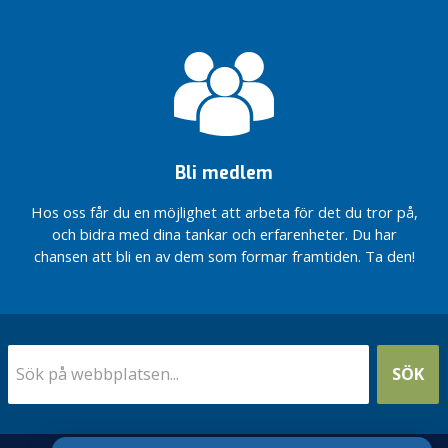
drevet
går!
Ovärdigt
åldrande
Lokalbidraget
till friskolor
skjuts fram
Bli medlem
I kväll
gör vi
Hos oss får du en möjlighet att arbeta för det du tror på,
Engelska
och bidra med dina tankar och erfarenheter. Du har
skolan
chansen att bli en av dem som formar framtiden. Ta den!
möjlig i
Bro.
Manifestation
mot
brottsligheten
i Bro
SÖK