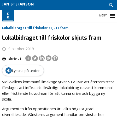
JAN STEFANSON
HEM
Lokalbidraget till friskolor skjuts fram
Lokalbidraget till friskolor skjuts fram
VEM ÄR JAG?
9 oktober 2019
skriv ut
🔊
Lyssna på texten
Vid kvällens kommunfullmäktige yrkar S+V+MP att återremittera
förslaget att införa ett likvärdigt lokalbidrag oavsett kommunal
eller fristående huvudman för att kunna driva och bygga ny
skola.
Argumenten från oppositionen är i allra högsta grad
diversifierade. Vänsterns argument handlar om vinster hos