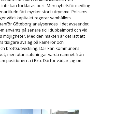
d inte kan förklaras bort. Men nyhetsförmedling
enartikeln fått mycket stort utrymme. Polisens
ger våldskapitalet regerar samhällets
tanför Göteborg analyserades. I det avseendet
som använts på senare tid i dubbelmord och vid
s möjligheter. Med den makten är det lätt att
ens tidigare avslag på kameror och
t och brottsutveckling. Där kan kommunens
ivet, men utan satsningar värda namnet från
ram positionerna i Bro. Därför vädjar jag om