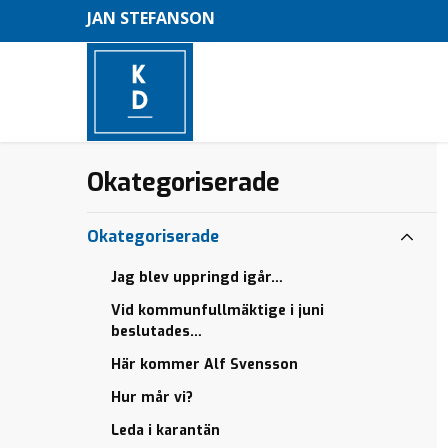
JAN STEFANSON
Okategoriserade
–
M
Okategoriserade
e
Jag blev uppringd igår…
n
Vid kommunfullmäktige i juni
y
beslutades…
Här kommer Alf Svensson
Hur mår vi?
Leda i karantän