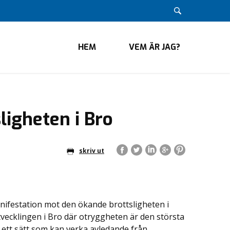
HEM
VEM ÄR JAG?
ligheten i Bro
skriv ut
festation mot den ökande brottsligheten i
tvecklingen i Bro där otryggheten är den största
 ett sätt som kan verka avledande från