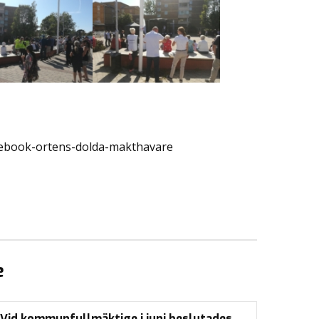
cebook-ortens-dolda-makthavare
e
Vid kommunfullmäktige i juni beslutades…