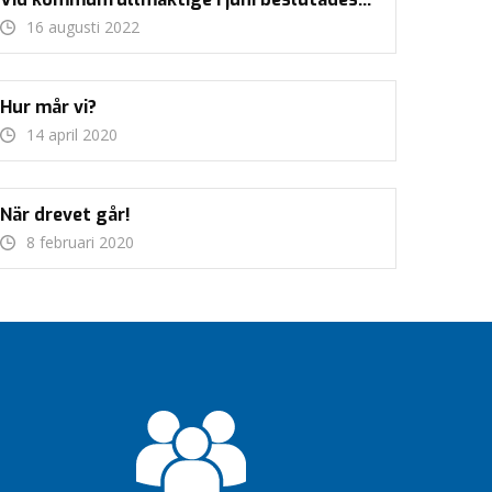
16 augusti 2022
Hur mår vi?
14 april 2020
När drevet går!
8 februari 2020