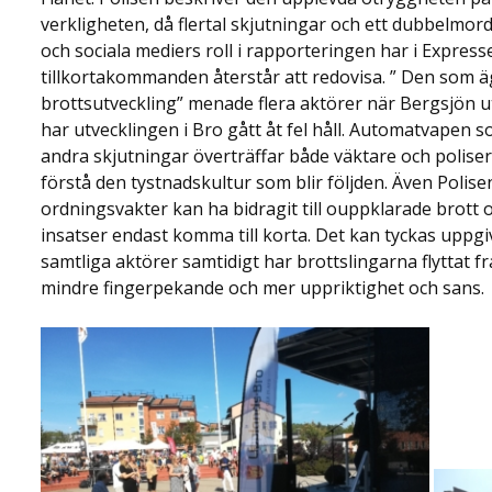
verkligheten, då flertal skjutningar och ett dubbelmor
och sociala mediers roll i rapporteringen har i Express
tillkortakommanden återstår att redovisa. ” Den som ä
brottsutveckling” menade flera aktörer när Bergsjön u
har utvecklingen i Bro gått åt fel håll. Automatvapen 
andra skjutningar överträffar både väktare och poliser
förstå den tystnadskultur som blir följden. Även Polis
ordningsvakter kan ha bidragit till ouppklarade brot
insatser endast komma till korta. Det kan tyckas uppg
samtliga aktörer samtidigt har brottslingarna flyttat f
mindre fingerpekande och mer uppriktighet och sans.