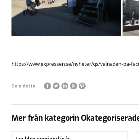
https://www.expressen.se/nyheter/qs/valnaden-pa-fa
Dela detta:
Mer från kategorin Okategoriserad
Jag blev uppringd igår…