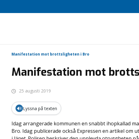
Manifestation mot brottsligheten i Bro
Manifestation mot brotts
25 augusti 2019
🔊
Lyssna på texten
Idag arrangerade kommunen en snabbt ihopkallad mani
Bro. Idag publicerade också Expressen en artikel om u
i länet. Polisen beskriver den upplevda otryggheten på