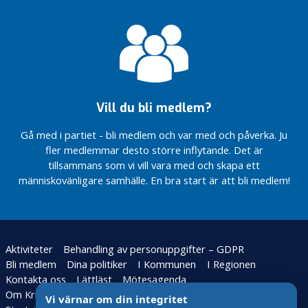
och
Vi
Vi är
unga
förbereder
en del
inför valet
Välkommen till
av
2022
kommunfullmäktige
Allians
för
Vi är
Skövde
med och
leder
Skövde
Vill du bli medlem?
kommun
Gå med i partiet - bli medlem och var med och påverka. Ju
Vi
fler medlemmar desto större inflytande. Det är
finns
på
tillsammans som vi vill vara med och skapa ett
Hertig
människovänligare samhälle. En bra start är att bli medlem!
Johans
Torg
Ebba är
populär
Aktiviteter
Behandling av personuppgifter – GDPR
Debattinlägg
Bli medlem
Dina politiker
I Kommunen
I Regionen
om att
Kontakta oss
Lättläst
Mötesagenda
lyssna på
Om Kristdemokraterna
Partiavdelningen
Pressbilder
äldre
Vi värnar om din integritet