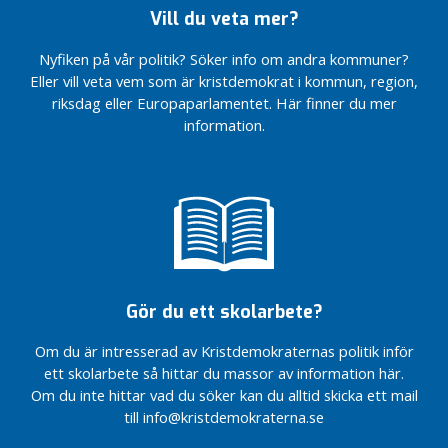
politik”
på KD i
2
Vill du veta mer?
TV-
lokala
0
inspelning
kanaler
2
Nyfiken på vår politik? Söker info om andra kommuner?
inför
Vad
6
Eller vill veta vem som är kristdemokrat i kommun, region,
valet
blir
riksdag eller Europaparlamentet. Här finner du mer
Mirelle
Enklare
heta
information.
toppar
byggregler
frågor
listan
i
Ny
valet?
Presskonferens
ordförande
inför valet
för KD
Vi
Skövde
driver
Valpodden
frågor
på SLA
Ny
toppkandidat
Välkommen till
Vi
för KD
Kristdemokraterna
blir
Gör du ett skolarbete?
Skövde
i Skövde
gärna
fler!
Debatt
Valsedlar
Om du är intresserad av Kristdemokraternas politik inför
om p-
börjar
Nu börjar
ett skolarbete så hittar du massor av information här.
skivor
fastställas
valsedlarna
Om du inte hittar vad du söker kan du alltid skicka ett mail
att
Satsning
Extra
till info@kristdemokraterna.se
fastställas
på barn
årsmöte