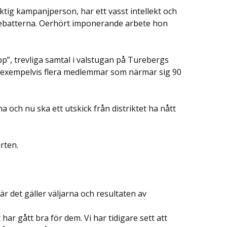
tig kampanjperson, har ett vasst intellekt och
rdebatterna. Oerhört imponerande arbete hon
p”, trevliga samtal i valstugan på Turebergs
r exempelvis flera medlemmar som närmar sig 90
na och nu ska ett utskick från distriktet ha nått
rten.
r det gäller väljarna och resultaten av
ar gått bra för dem. Vi har tidigare sett att