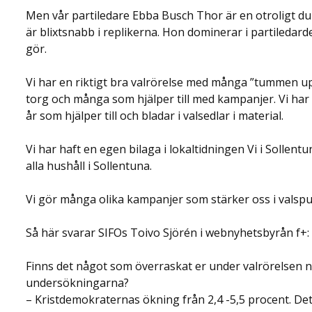
Men vår partiledare Ebba Busch Thor är en otroligt duk
är blixtsnabb i replikerna. Hon dominerar i partileda
gör.
Vi har en riktigt bra valrörelse med många ”tummen up
torg och många som hjälper till med kampanjer. Vi ha
år som hjälper till och bladar i valsedlar i material.
Vi har haft en egen bilaga i lokaltidningen Vi i Sollentu
alla hushåll i Sollentuna.
Vi gör många olika kampanjer som stärker oss i valspu
Så här svarar SIFOs Toivo Sjörén i webnyhetsbyrån f+:
Finns det något som överraskat er under valrörelsen nä
undersökningarna?
– Kristdemokraternas ökning från 2,4 -5,5 procent. Det h