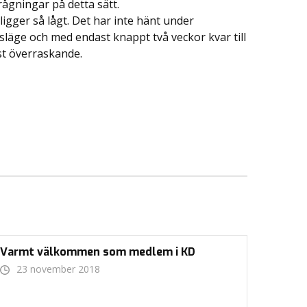
rågningar på detta sätt.
igger så lågt. Det har inte hänt under
släge och med endast knappt två veckor kvar till
est överraskande.
Varmt välkommen som medlem i KD
23 november 2018