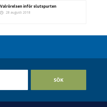
Valrörelsen inför slutspurten
28 augusti 2018
SÖK