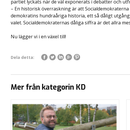
partiet lyckats när de väl exponerats i debatter och utf
– En historisk överraskning är att Socialdemokraterna l
demokratins hundraåriga historia, ett så dåligt utgång
valet. Socialdemokraternas dåliga siffra är det allra m
Nu lägger vi i en växel till!
Dela detta:
Mer från kategorin KD