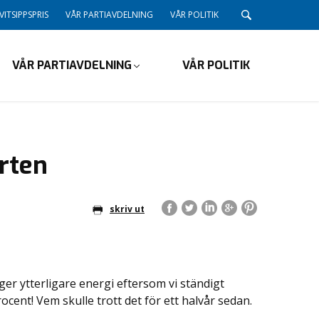
VITSIPPSPRIS
VÅR PARTIAVDELNING
VÅR POLITIK
VÅR PARTIAVDELNING
VÅR POLITIK
urten
skriv ut
er ytterligare energi eftersom vi ständigt
procent! Vem skulle trott det för ett halvår sedan.