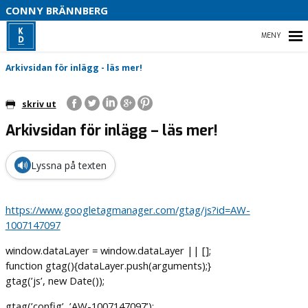
S
CONNY BRÄNNBERG
P
F
HEM
Arkivsidan för inlägg - läs mer!
skriv ut
Arkivsidan för inlägg – läs mer!
DETTA ÄR JAG !
OM KRISTDEMOKRATERNA
🔊
Lyssna på texten
OM KYRKOPOLITIK
https://www.googletagmanager.com/gtag/js?id=AW-
KONTAKT
1007147097
window.dataLayer = window.dataLayer || [];
function gtag(){dataLayer.push(arguments);}
gtag(’js’, new Date());
gtag(’config’, ’AW-1007147097’);