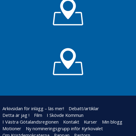
Arkivsidan för inlägg – läs mer!
Debatt/artiklar
Detta är jag !
Film
I Skövde Kommun
I Västra Götalandsregionen
Kontakt
Kurser
Min blogg
Motioner
Ny nomineringsgrupp inför Kyrkovalet
Om Kristdemokraterna
Pappan
Pastorn