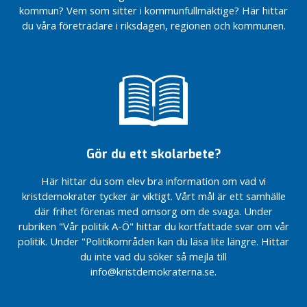
r
kommun? Vem som sitter i kommunfullmäktige? Här hittar
e
du våra företrädare i riksdagen, regionen och kommunen.
g
i
o
n
e
n
i
Gör du ett skolarbete?
n
l
Här hittar du som elev bra information om vad vi
ä
kristdemokrater tycker är viktigt. Vårt mål är ett samhälle
g
där frihet förenas med omsorg om de svaga. Under
g
rubriken "Vår politik A-Ö" hittar du kortfattade svar om vår
N
politik. Under "Politikområden kan du läsa lite längre. Hittar
y
du inte vad du söker så mejla till
h
info@kristdemokraterna.se.
e
t