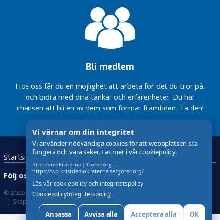
e
r
O
k
a
Bli medlem
t
e
Hos oss får du en möjlighet att arbeta för det du tror på,
g
och bidra med dina tankar och erfarenheter. Du har
o
chansen att bli en av dem som formar framtiden. Ta den!
r
i
Vi värnar om din integritet
s
e
Vi använder nödvändiga cookies för att webbplatsen ska
fungera och vara säker. Läs mer i vår cookiepolicy.
r
Startsida
Kristdemokraterna
Kontakta oss
a
Kristdemokraterna | Göteborg —
https://wp.kristdemokraterna.se/goteborg/
Följ oss:
d
Läs vår cookiepolicy och integritetspolicy
e
© 2026 Kristdemokraterna
Om Cookies
Cookiepolicy
Integritetspolicy
Skapad med
av wasabiweb
V
Anpassa
Avvisa alla
Acceptera alla
OK
å