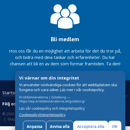
e
r
O
k
a
Bli medlem
t
e
Hos oss får du en möjlighet att arbeta för det du tror på,
g
och bidra med dina tankar och erfarenheter. Du har
o
chansen att bli en av dem som formar framtiden. Ta den!
r
i
Vi värnar om din integritet
s
e
Vi använder nödvändiga cookies för att webbplatsen ska
fungera och vara säker. Läs mer i vår cookiepolicy.
r
Startsida
Kristdemokraterna
Kontakta oss
a
Kristdemokraterna | Göteborg —
https://wp.kristdemokraterna.se/goteborg/
Följ oss:
d
Läs vår cookiepolicy och integritetspolicy
e
© 2026 Kristdemokraterna
Om Cookies
Cookiepolicy
Integritetspolicy
Skapad med
av wasabiweb
V
Anpassa
Avvisa alla
Acceptera alla
OK
å