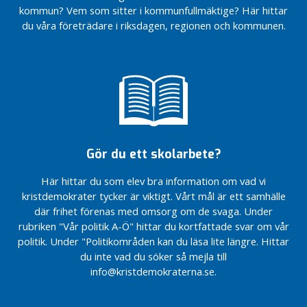
r
kommun? Vem som sitter i kommunfullmäktige? Här hittar
e
du våra företrädare i riksdagen, regionen och kommunen.
g
i
o
n
e
n
i
Gör du ett skolarbete?
n
l
Här hittar du som elev bra information om vad vi
ä
kristdemokrater tycker är viktigt. Vårt mål är ett samhälle
g
där frihet förenas med omsorg om de svaga. Under
g
rubriken "Vår politik A-Ö" hittar du kortfattade svar om vår
N
politik. Under "Politikområden kan du läsa lite längre. Hittar
y
du inte vad du söker så mejla till
h
info@kristdemokraterna.se.
e
t