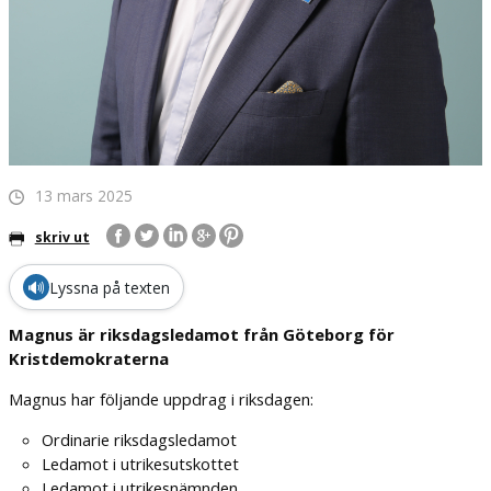
13 mars 2025
skriv ut
🔊
Lyssna på texten
Magnus är riksdagsledamot från Göteborg för
Kristdemokraterna
Magnus har följande uppdrag i riksdagen:
Ordinarie riksdagsledamot
Ledamot i utrikesutskottet
Ledamot i utrikesnämnden