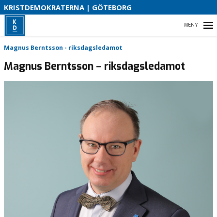
S
KRISTDEMOKRATERNA | GÖTEBORG
B
HEM
Magnus Berntsson - riksdagsledamot
O
Magnus Berntsson – riksdagsledamot
VAD VI STÅR FÖR!
STYRELSE OCH POLITIKER
MED OMSORG OM GÖTEBORG