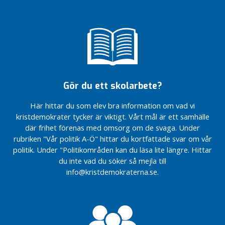
e
n
I
L
a
n
Gör du ett skolarbete?
d
s
Här hittar du som elev bra information om vad vi
t
kristdemokrater tycker är viktigt. Vårt mål är ett samhälle
i
där frihet förenas med omsorg om de svaga. Under
n
rubriken "Vår politik A-Ö" hittar du kortfattade svar om vår
g
politik. Under "Politikområden kan du läsa lite längre. Hittar
e
du inte vad du söker så mejla till
t
info@kristdemokraterna.se.
I
r
e
g