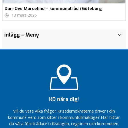
Dan-Ove Marcelind – kommunalråd i Göteborg
13 mars 2025
inlägg
– Meny
f
a
m
i
l
j
e
r
I
K
KD nära dig!
o
m
Vill du veta vilka frågor Kristdemokraterna driver i din
m
kommun? Vem som sitter i kommunfullmäktige? Här hittar
u
du våra företrädare i riksdagen, regionen och kommunen.
n