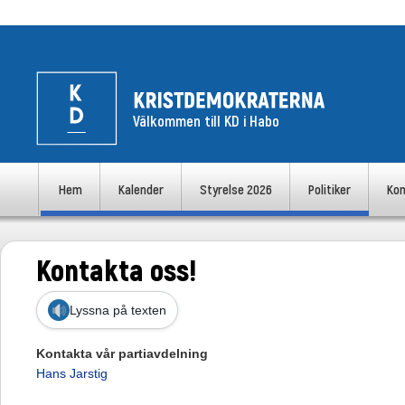
Välkommen till KD i Habo
uvudmeny
Hem
Kalender
Styrelse 2026
Politiker
Kon
Hoppa till huvudinnehåll
Hoppa till sekundärt innehåll
Kontakta oss!
Lyssna på texten
Kontakta vår partiavdelning
Hans Jarstig