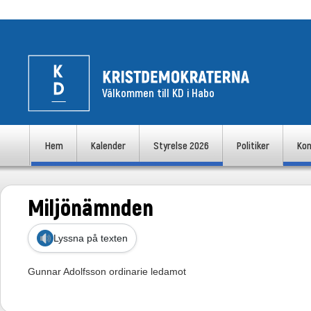
Välkommen till KD i Habo
uvudmeny
Hem
Kalender
Styrelse 2026
Politiker
Kon
Hoppa till huvudinnehåll
Hoppa till sekundärt innehåll
Miljönämnden
Lyssna på texten
Gunnar Adolfsson ordinarie ledamot