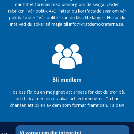
hjälp
där frihet förenas med omsorg om de svaga. Under
KD:s nästa
på
rubriken "Vår politik A-Ö" hittar du kortfattade svar om vår
kommunfullmäktigegrupp:
traven
politik. Under "Vår politik" kan du läsa lite längre. Hittar du
Ansgar Toscha
ibland
inte vad du söker så mejla till info@kristdemokraterna.se.
KD:s nästa
Värdig
kommunfullmäktigegrupp:
äldreomsorg
Samuel Klippfalk
som präglas
av valfrihet
Valfilm:
och kvalitet
Tro på
Sverige
Kunskap,
– rösta
studiero
KD.
och
trygghet
Bli medlem
VIDEO:
i alla
*LIVE*
Solnas
Hos oss får du en möjlighet att arbeta för det du tror på,
Gårdagens
skolor
KF – vad
och bidra med dina tankar och erfarenheter. Du har
hände,
Små barn
chansen att bli en av dem som formar framtiden. Ta den!
och vad
behöver
händer
små
nu?
barngrupper
(RITORP)
Vi värnar om din integritet