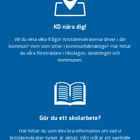
livskvalitet
Solna
t
Företagande
11. En bra
Vitsippspriset
och
miljö – för
2026 går till
integration
Solnabornas
KD nära dig!
Föreningen
– två sidor
framtid
Glöden
av samma
Vill du veta vilka frågor Kristdemokraterna driver i din
mynt
KD Solnas
kommun? Vem som sitter i kommunfullmäktige? Här hittar
kommunvalssedel
En
du våra företrädare i riksdagen, landstinget och
2026!
levande
kommunen.
stad
KD:s nästa
där
kommunfullmäktigegrupp:
man
Charlotte Sundkvist
känner
KD:s nästa
sig
kommunfullmäktigegrupp:
hemma
Kerstin Höök
Trygghet är
KD:s nästa
en
kommunfullmäktigegrupp:
frihetsfråga
Gör du ett skolarbete?
Jacob Ellis
Alla
KD:s nästa
kan
Här hittar du som elev bra information om vad vi
kommunfullmäktigegrupp:
behöva
kristdemokrater tycker är viktigt. Vårt mål är ett samhälle
Matilda Anttonen