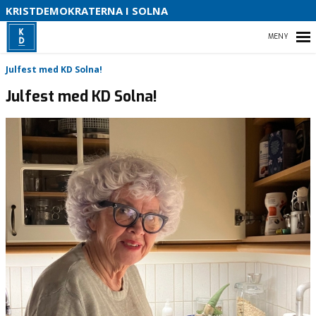
KRISTDEMOKRATERNA I SOLNA
T
HEM
Julfest med KD Solna!
O
Julfest med KD Solna!
B
VÅR PARTIAVDELNING
VÅR POLITIK FÖR SOLNA