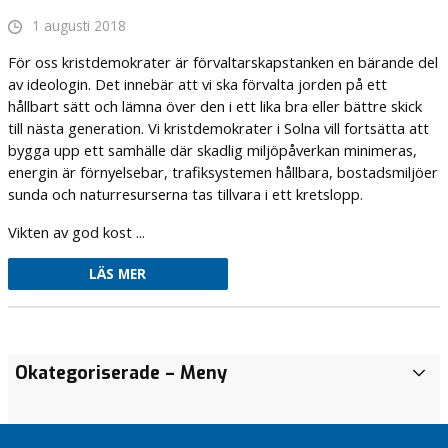
1 augusti 2018
För oss kristdemokrater är förvaltarskapstanken en bärande del
av ideologin. Det innebär att vi ska förvalta jorden på ett
hållbart sätt och lämna över den i ett lika bra eller bättre skick
till nästa generation. Vi kristdemokrater i Solna vill fortsätta att
bygga upp ett samhälle där skadlig miljöpåverkan minimeras,
energin är förnyelsebar, trafiksystemen hållbara, bostadsmiljöer
sunda och naturresurserna tas tillvara i ett kretslopp.
Vikten av god kost ...
LÄS MER
Vitsippspriset
Jorden är ett
Okategoriserade
– Meny
A
2026 går till
arv till
k
Föreningen
kommande
t
Glöden
generationer
u