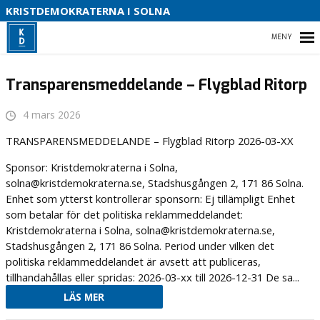
KRISTDEMOKRATERNA I SOLNA
T
HEM
O
Transparensmeddelande – Flygblad Ritorp
B
4 mars 2026
VÅR PARTIAVDELNING
TRANSPARENSMEDDELANDE – Flygblad Ritorp 2026-03-XX
Sponsor: Kristdemokraterna i Solna,
VÅR POLITIK FÖR SOLNA
solna@kristdemokraterna.se, Stadshusgången 2, 171 86 Solna.
Enhet som ytterst kontrollerar sponsorn: Ej tillämpligt Enhet
som betalar för det politiska reklammeddelandet:
Kristdemokraterna i Solna, solna@kristdemokraterna.se,
Stadshusgången 2, 171 86 Solna. Period under vilken det
politiska reklammeddelandet är avsett att publiceras,
tillhandahållas eller spridas: 2026-03-xx till 2026-12-31 De sa...
LÄS MER