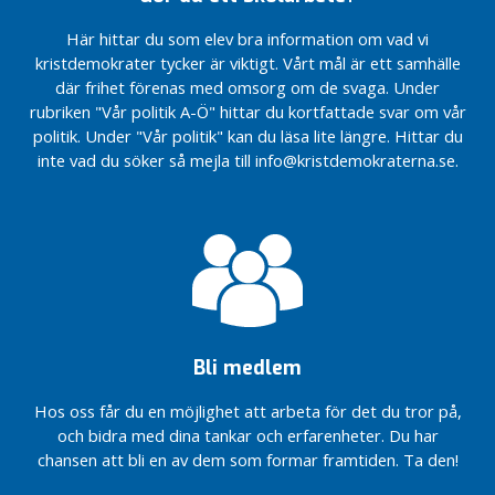
Samuel Klippfalk
Alla
a
kan
Valfilm:
Här hittar du som elev bra information om vad vi
t
behöva
Tro på
kristdemokrater tycker är viktigt. Vårt mål är ett samhälle
e
hjälp
Sverige
där frihet förenas med omsorg om de svaga. Under
g
på
– rösta
rubriken "Vår politik A-Ö" hittar du kortfattade svar om vår
o
traven
KD.
politik. Under "Vår politik" kan du läsa lite längre. Hittar du
r
ibland
VIDEO:
inte vad du söker så mejla till info@kristdemokraterna.se.
i
Värdig
*LIVE*
s
äldreomsorg
Gårdagens
e
som präglas
KF – vad
r
av valfrihet
hände,
a
och kvalitet
och vad
d
händer
Kunskap,
e
nu?
studiero
(RITORP)
och
Transparensmeddelande
trygghet
Bli medlem
– Flygblad Ritorp
i alla
10. En
Solnas
Hos oss får du en möjlighet att arbeta för det du tror på,
fungerande
skolor
och bidra med dina tankar och erfarenheter. Du har
integration
Små barn
chansen att bli en av dem som formar framtiden. Ta den!
– för ett
behöver
gemensamt