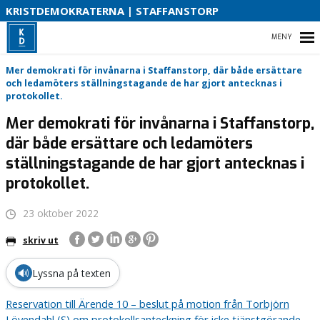
S
KRISTDEMOKRATERNA | STAFFANSTORP
B
HEM
Mer demokrati för invånarna i Staffanstorp, där både ersättare
O
och ledamöters ställningstagande de har gjort antecknas i
protokollet.
Mer demokrati för invånarna i Staffanstorp,
VAD VI STÅR FÖR!
där både ersättare och ledamöters
ställningstagande de har gjort antecknas i
VÅR PARTIAVDELNING
protokollet.
VAD VILL VI I VÅR KOMMUN
23 oktober 2022
skriv ut
🔊
Lyssna på texten
Reservation till Ärende 10 – beslut på motion från Torbjörn
Lövendahl (S) om protokollsanteckning för icke tjänstgörande