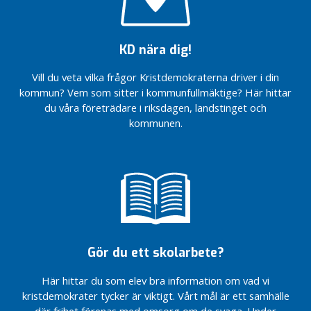
kommunen
Brinner
ska fungera
Tidöavtalet
Tidöavtalet
du för
I
Bättre
KD Staffanstorp
Kommunfullmäktige
samma
K
KD nära dig!
för
om
Staffanstorp
frågor
o
barn
suicidprevention
som
Staffanstorp
m
Vill du veta vilka frågor Kristdemokraterna driver i din
och
och stöd till
jag?
och Hjärup
m
kommun? Vem som sitter i kommunfullmäktige? Här hittar
familjer
anhöriga
och hela
Bättre
u
du våra företrädare i riksdagen, landstinget och
Kommunfullmäktige
kommunen
för
n
kommunen.
Staffanstorp
ska fungera
barn
e
och
Staffanstorp
Ett
n
familjer
och Hjärup
bättre
Mer demokrati för
och hela
Hjärup
Ett
invånarna i
kommunen
bättre
Vitsippspriset
Staffanstorp, där
ska fungera
Hjärup
2022
både ersättare
Valmanifest
Staffanstorp
Vitsippspriset
och ledamöters
2022 KD
kommun
2022
ställningstagande
Staffanstorp
Staffanstorp
Gör du ett skolarbete?
Låg
de har gjort
kommun
kommun
skatt ,
antecknas i
Här hittar du som elev bra information om vad vi
Ett
Aktivitet
Låg
protokollet.
kristdemokrater tycker är viktigt. Vårt mål är ett samhälle
bättre
&
skatt ,
KD Staffanstorp
Hjärup
Resurser
Aktivitet
där frihet förenas med omsorg om de svaga. Under