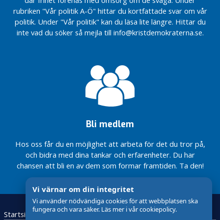
om
&
rubriken "Vår politik A-Ö" hittar du kortfattade svar om vår
Vitsippspriset
Stärka
suicidprevention
Resurser
politik. Under "Vår politik" kan du läsa lite längre. Hittar du
2022
familjestödet
och stöd till
inte vad du söker så mejla till info@kristdemokraterna.se.
Staffanstorp
Stärka
anhöriga
PARTIORDFÖRANDE
kommun
familjestödet
STAFFANSTORP
Kommunfullmäktige
Låg
PARTIORDFÖRANDE
Staffanstorp
Kristdemokraternas
skatt ,
STAFFANSTORP
budget för
Staffanstorp
Aktivitet
Staffanstorps
Kristdemokraternas
och Hjärup
&
kommun 2022
budget för
och hela
Resurser
Staffanstorps
kommunen
Stärka
kommun 2022
ska fungera
familjestödet
Valmanifest
Bli medlem
2022 KD
Staffanstorp
Hos oss får du en möjlighet att arbeta för det du tror på,
kommun
och bidra med dina tankar och erfarenheter. Du har
chansen att bli en av dem som formar framtiden. Ta den!
Ett
bättre
Hjärup
Vi värnar om din integritet
Vitsippspriset
Vi använder nödvändiga cookies för att webbplatsen ska
2022
fungera och vara säker. Läs mer i vår cookiepolicy.
Startsida
Kristdemokraterna
Kontakta oss
Staffanstorp