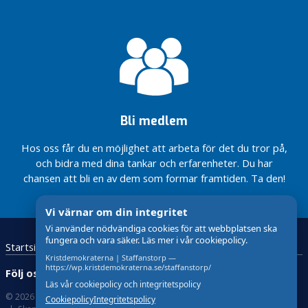
kommun
familjestödet
STAFFANSTORP
Kommunfullmäktige
Låg
PARTIORDFÖRANDE
Staffanstorp
Kristdemokraternas
skatt ,
STAFFANSTORP
budget för
Staffanstorp
Aktivitet
Staffanstorps
Kristdemokraternas
och Hjärup
&
kommun 2022
budget för
och hela
Resurser
Staffanstorps
kommunen
Stärka
kommun 2022
ska fungera
familjestödet
Valmanifest
Bli medlem
2022 KD
Staffanstorp
Hos oss får du en möjlighet att arbeta för det du tror på,
kommun
och bidra med dina tankar och erfarenheter. Du har
chansen att bli en av dem som formar framtiden. Ta den!
Ett
bättre
Hjärup
Vi värnar om din integritet
Vitsippspriset
Vi använder nödvändiga cookies för att webbplatsen ska
2022
fungera och vara säker. Läs mer i vår cookiepolicy.
Startsida
Kristdemokraterna
Kontakta oss
Staffanstorp
Kristdemokraterna | Staffanstorp —
kommun
https://wp.kristdemokraterna.se/staffanstorp/
Följ oss:
Läs vår cookiepolicy och integritetspolicy
Låg
© 2026 Kristdemokraterna
Om Cookies
skatt ,
Cookiepolicy
Integritetspolicy