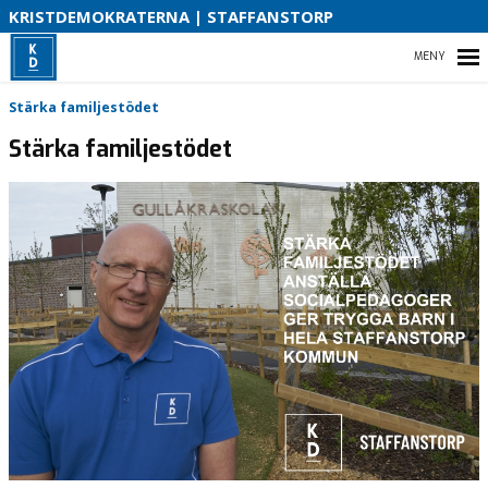
S
KRISTDEMOKRATERNA | STAFFANSTORP
B
HEM
Stärka familjestödet
O
Stärka familjestödet
VAD VI STÅR FÖR!
VÅR PARTIAVDELNING
VAD VILL VI I VÅR KOMMUN