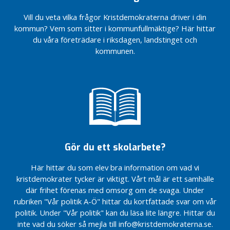
o
barn
suicidprevention
som
Staffanstorp
m
Vill du veta vilka frågor Kristdemokraterna driver i din
och
och stöd till
jag?
och Hjärup
m
kommun? Vem som sitter i kommunfullmäktige? Här hittar
familjer
anhöriga
och hela
Bättre
u
du våra företrädare i riksdagen, landstinget och
Kommunfullmäktige
kommunen
för
n
kommunen.
Staffanstorp
ska fungera
barn
e
och
Staffanstorp
Ett
n
familjer
och Hjärup
bättre
Mer demokrati för
och hela
Hjärup
Ett
invånarna i
kommunen
bättre
Vitsippspriset
Staffanstorp, där
ska fungera
Hjärup
2022
både ersättare
Valmanifest
Staffanstorp
Vitsippspriset
och ledamöters
2022 KD
kommun
2022
ställningstagande
Staffanstorp
Staffanstorp
Gör du ett skolarbete?
Låg
de har gjort
kommun
kommun
skatt ,
antecknas i
Här hittar du som elev bra information om vad vi
Ett
Aktivitet
Låg
protokollet.
kristdemokrater tycker är viktigt. Vårt mål är ett samhälle
bättre
&
skatt ,
KD Staffanstorp
Hjärup
Resurser
Aktivitet
där frihet förenas med omsorg om de svaga. Under
om
&
rubriken "Vår politik A-Ö" hittar du kortfattade svar om vår
Vitsippspriset
Stärka
suicidprevention
Resurser
politik. Under "Vår politik" kan du läsa lite längre. Hittar du
2022
familjestödet
och stöd till
inte vad du söker så mejla till info@kristdemokraterna.se.
Staffanstorp
Stärka
anhöriga
PARTIORDFÖRANDE