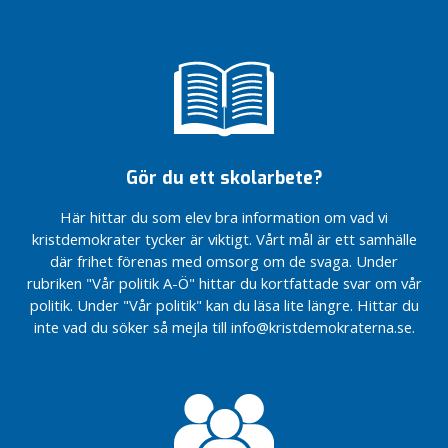
e
och
Staffanstorp
Ett
n
familjer
och Hjärup
bättre
Mer demokrati för
och hela
Hjärup
Ett
invånarna i
kommunen
bättre
Vitsippspriset
Staffanstorp, där
ska fungera
Hjärup
2022
både ersättare
Valmanifest
Staffanstorp
Vitsippspriset
och ledamöters
2022 KD
kommun
2022
ställningstagande
Staffanstorp
Staffanstorp
Gör du ett skolarbete?
Låg
de har gjort
kommun
kommun
skatt ,
antecknas i
Här hittar du som elev bra information om vad vi
Ett
Aktivitet
Låg
protokollet.
kristdemokrater tycker är viktigt. Vårt mål är ett samhälle
bättre
&
skatt ,
KD Staffanstorp
Hjärup
Resurser
Aktivitet
där frihet förenas med omsorg om de svaga. Under
om
&
rubriken "Vår politik A-Ö" hittar du kortfattade svar om vår
Vitsippspriset
Stärka
suicidprevention
Resurser
politik. Under "Vår politik" kan du läsa lite längre. Hittar du
2022
familjestödet
och stöd till
inte vad du söker så mejla till info@kristdemokraterna.se.
Staffanstorp
Stärka
anhöriga
PARTIORDFÖRANDE
kommun
familjestödet
STAFFANSTORP
Kommunfullmäktige
Låg
PARTIORDFÖRANDE
Staffanstorp
Kristdemokraternas
skatt ,
STAFFANSTORP
budget för
Staffanstorp
Aktivitet
Staffanstorps
Kristdemokraternas
och Hjärup
&
kommun 2022
budget för
och hela