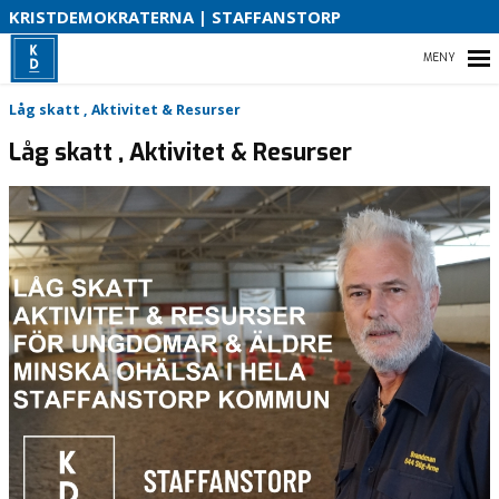
S
KRISTDEMOKRATERNA | STAFFANSTORP
B
HEM
Låg skatt , Aktivitet & Resurser
O
Låg skatt , Aktivitet & Resurser
VAD VI STÅR FÖR!
VÅR PARTIAVDELNING
VAD VILL VI I VÅR KOMMUN