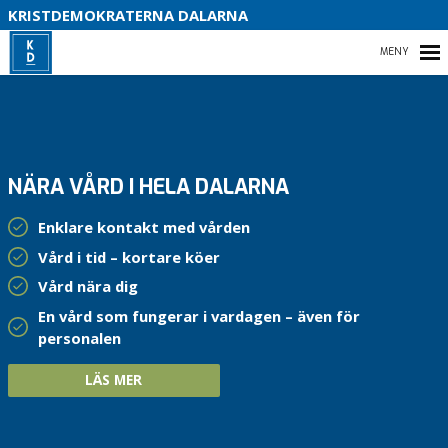
S
KRISTDEMOKRATERNA DALARNA
HEM
NÄRA VÅRD I HELA DALARNA
KOMMUN
Enklare kontakt med vården
REGION DALARNA
Vård i tid – kortare köer
RIKSDAG
Vård nära dig
En vård som fungerar i vardagen – även för
personalen
LÄS MER