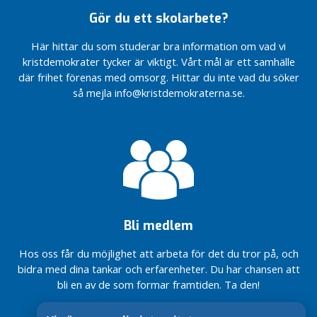
S
Gör du ett skolarbete?
m
e
Här hittar du som studerar bra information om vad vi
d
kristdemokrater tycker är viktigt. Vårt mål är ett samhälle
j
där frihet förenas med omsorg. Hittar du inte vad du söker
e
så mejla info@kristdemokraterna.se.
b
a
c
k
e
n
H
e
Bli medlem
d
e
Hos oss får du möjlighet att arbeta för det du tror på, och
m
bidra med dina tankar och erfarenheter. Du har chansen att
o
bli en av de som formar framtiden. Ta den!
r
a