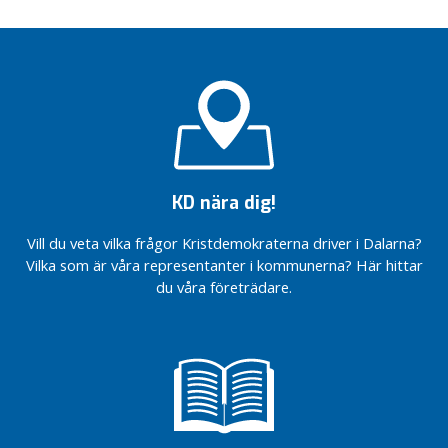
v
d
a
l
e
n
M
a
KD nära dig!
l
u
Vill du veta vilka frågor Kristdemokraterna driver i Dalarna?
n
Vilka som är våra representanter i kommunerna? Här hittar
g
du våra företrädare.
-
S
ä
l
e
n