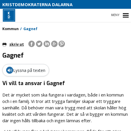
S
KRISTDEMOKRATERNA DALARNA
HEM
Kommun
Gagnef
skriv ut
Gagnef
KOMMUN
REGION DALARNA
🔊
Lyssna på texten
RIKSDAG
Vi vill ta ansvar i Gagnef
Det är mycket som ska fungera i vardagen, både i en kommun
och i en familj. Vi tror att trygga familjer skapar ett tryggare
samhälle. Då behöver man vara trygg med att skolan håller hög
kvalitet och att vården fungerar. Det är så vi bygger en kommun
där ingen hålls tillbaka och ingen lämnas efter.