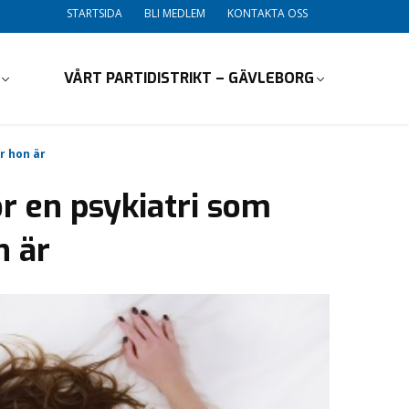
STARTSIDA
BLI MEDLEM
KONTAKTA OSS
VÅRT PARTIDISTRIKT – GÄVLEBORG
r hon är
ör en psykiatri som
n är