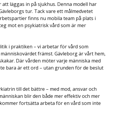
för att läggas in på sjukhus. Denna modell har
 Gävleborgs tur. Tack vare ett målmedvetet
betspartier finns nu mobila team på plats i
 steg mot en psykiatrisk vård som är mer
itik i praktiken – vi arbetar för vård som
r människovärdet främst. Gävleborg är vårt hem,
t skakar. Där vården möter varje människa med
e bara är ett ord – utan grunden för de beslut
ykiatrin till det bättre – med mod, ansvar och
 människan blir den både mer effektiv och mer
 kommer fortsätta arbeta för en vård som inte