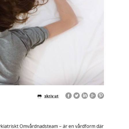
skriv ut
sykiatriskt Omvårdnadsteam – är en vårdform där