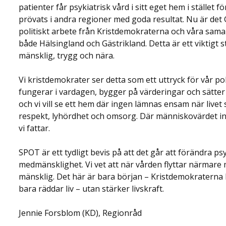
patienter får psykiatrisk vård i sitt eget hem i stället 
prövats i andra regioner med goda resultat. Nu är det
politiskt arbete från Kristdemokraterna och våra samar
både Hälsingland och Gästrikland. Detta är ett viktigt
mänsklig, trygg och nära.
Vi kristdemokrater ser detta som ett uttryck för vår pol
fungerar i vardagen, bygger på värderingar och sätte
och vi vill se ett hem där ingen lämnas ensam när live
respekt, lyhördhet och omsorg. Där människovärdet int
vi fattar.
SPOT är ett tydligt bevis på att det går att förändra ps
medmänsklighet. Vi vet att när vården flyttar närmare
mänsklig. Det här är bara början – Kristdemokraterna
bara räddar liv – utan stärker livskraft.
Jennie Forsblom (KD), Regionråd