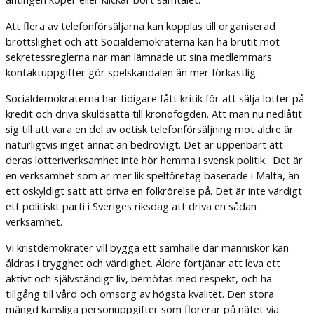
Att flera av telefonförsäljarna kan kopplas till organiserad
brottslighet och att Socialdemokraterna kan ha brutit mot
sekretessreglerna när man lämnade ut sina medlemmars
kontaktuppgifter gör spelskandalen än mer förkastlig.
Socialdemokraterna har tidigare fått kritik för att sälja lotter på
kredit och driva skuldsatta till kronofogden. Att man nu nedlåtit
sig till att vara en del av oetisk telefonförsäljning mot äldre är
naturligtvis inget annat än bedrövligt. Det är uppenbart att
deras lotteriverksamhet inte hör hemma i svensk politik. Det är
en verksamhet som är mer lik spelföretag baserade i Malta, än
ett oskyldigt sätt att driva en folkrörelse på. Det är inte värdigt
ett politiskt parti i Sveriges riksdag att driva en sådan
verksamhet.
Vi kristdemokrater vill bygga ett samhälle där människor kan
åldras i trygghet och värdighet. Äldre förtjänar att leva ett
aktivt och självständigt liv, bemötas med respekt, och ha
tillgång till vård och omsorg av högsta kvalitet. Den stora
mängd känsliga personuppgifter som florerar på nätet via