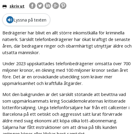
skriv ut
🔊
Lyssna på texten
Bedrägerier har blivit en allt större inkomstkälla för kriminella
nätverk. Särskilt telefonbedrägerier har ökat kraftigt de senaste
åren, där bedragare ringer och obarmhärtigt utnyttjar äldre och
utsatta människor.
Under 2023 uppskattades telefonbedrägerier omsätta över 700
miljoner kronor, en ökning med 100 miljoner kronor sedan året
före. Det är en oroväckande utveckling som kräver mer
uppmärksamhet och kraftfulla åtgärder.
Mot den bakgrunden är det särskilt stötande att bevittna vad
som uppmärksammats kring Socialdemokraternas kritiserade
lotteriförsäljning. Unga telefonförsäljare har från ett callcenter i
Barcelona på ett oetiskt och aggressivt sätt lurat förvirrade
äldre med svag ekonomi att köpa olika lott-abonnemang.
Säljarna har fått instruktioner om att driva på tills kunden
antingen köper eller klickar bort samtalet.