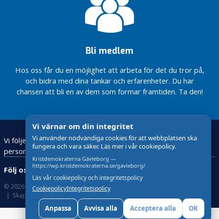
t
vi
vi
personalen
personalen
i vården
i vården
Kristdemokraterna
Kristdemokraterna
Bli medlem
stärker
stärker
beredskapen i
beredskapen i
Hos oss får du en möjlighet att arbeta för det du tror på,
Region Gävleborg
Region Gävleborg
och bidra med dina tankar och erfarenheter. Du har
Vårdköerna
Vårdköerna
chansen att bli en av dem som formar framtiden. Ta den!
minskar –
minskar –
med KD i
med KD i
regeringen
regeringen
Vi värnar om din integritet
Vi använder nödvändiga cookies för att webbplatsen ska
Vi följer den nya lagstiftningen för behandling av
fungera och vara säker. Läs mer i vår cookiepolicy.
personuppgifter – GDPR
Kristdemokraterna Gävleborg —
https://wp.kristdemokraterna.se/gavleborg/
Följ oss:
Läs vår cookiepolicy och integritetspolicy
© 2026 Kristdemokraterna
Om Cookies
Cookiepolicy
Integritetspolicy
Skapad med
av wasabiweb
Anpassa
Avvisa alla
Acceptera alla
OK