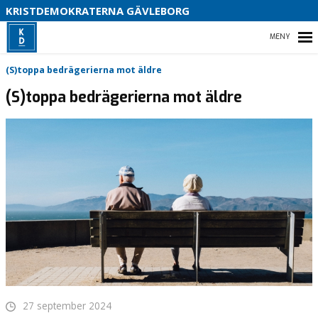
S
KRISTDEMOKRATERNA GÄVLEBORG
B
HEM
(S)toppa bedrägerierna mot äldre
(S)toppa bedrägerierna mot äldre
VAL 2026
VÅR POLITIK I REGIONEN
VÅRT PARTIDISTRIKT – GÄVLEBORG
27 september 2024