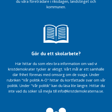
75 år och
du våra företrädare i riksdagen, landstinget och
ekonomisk
efter
efter
t
äldre
plan
suicid
suicid
kommunen.
i
2024–
Kristdemokraternas
Kristdemokraternas
k
2025
satsningar pressar
satsningar pressar
l
Budget
tillbaka vårdköerna
tillbaka vårdköerna
a
2022 och
Kristdemokraterna
Kristdemokraterna
r
ekonomisk
tar steg mot en
tar steg mot en
plan 2023-
mer jämlik svensk
mer jämlik svensk
N
2024
sjukvård
sjukvård
y
Samverkan
Vi värnar
Vi värnar
Gör du ett skolarbete?
h
Gävleborg
skogsägarna,
skogsägarna,
e
för klimatet,
för klimatet,
Här hittar du som elev bra information om vad vi
t
jobben och
jobben och
kristdemokrater tycker är viktigt. Vårt mål är ett samhälle
e
landsbygden
landsbygden
där frihet förenas med omsorg om de svaga. Under
r
Kraftfull
Kraftfull
rubriken "Vår politik A-Ö" hittar du kortfattade svar om vår
satsning
satsning
Ö
politik. Under "Vår politik" kan du läsa lite längre. Hittar du
stärker
stärker
v
inte vad du söker så mejla till info@kristdemokraterna.se.
skyddet för
skyddet för
r
våldsutsatta
våldsutsatta
i
kvinnor
kvinnor
g
Så säkrar
Så säkrar