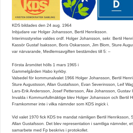
KDS bildades den 24 aug. 1964
Inbjudare var Holger Johansson, Bertil Henriksson.
Interimsstyrelse valdes ordf. Holger Johansson, sekr. Bertil Henr
Kassör Gustaf Isaksson, Boris Oskarsson, Jim Blom, Sture Augu
var närvarande, Medlemsavgiften bestämdes till 5: –
Första årsmötet hölls 1 mars 1965 i
Gammelgården Habo kyrkby.
Valsedel för kommunalvalet 1966 Holger Johansson, Bertil Henr
Sture Augustsson, Allan Gustafsson, Evan Severinsson, Leif Wa
Lars-Erik Andersson, Josef Pettersson, Åke Johansson, Gustav 
Invalda i Kommunfullmäktige blev Holger Johansson och Bertil 
Framkommer inte i vilka nämnder som KDS ingick i.
Vid valet 1970 fick KDS tre mandat nämligen Bertil Henriksson, 
Allan Gustafsson. Det blev representation i samtliga nämnder, ett
samarbete med Fp beskrivs i protokollet.