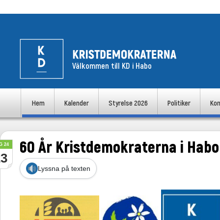
Välkommen till KD i Habo
uvudmeny
Hem
Kalender
Styrelse 2026
Politiker
Kon
Hoppa till huvudinnehåll
Hoppa till sekundärt innehåll
60 År Kristdemokraterna i Habo
G 24
23
Lyssna på texten