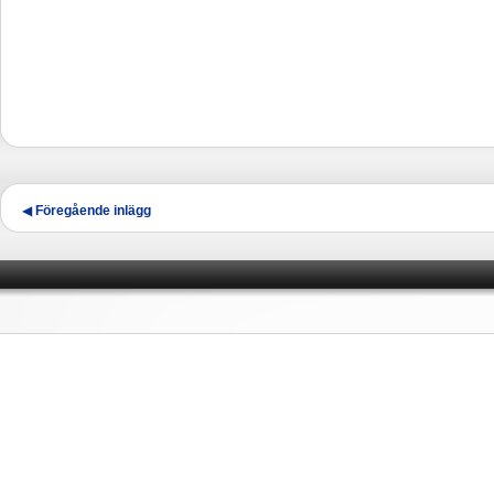
Inläggsnavigering
◀
Föregående inlägg