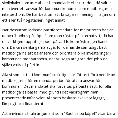
skollokaler som inte alls är behandlade eller utredda, då välter
man över ett ansvar för kommunekonomin som medborgarna
inte bett om. De har bett om att få säga sin mening i frågan om
ett eller två högstadier, inget annat.
När dessutom ledande partiföreträdare för majoriteten börjar
utlova ”badhus på köpet” om man röstar på alternativ 1, då har
de verkligen tappat greppet på vad folkomröstningen handlar
om. Då kan de lika gärna avgå, för då har de samtidigt bett
medborgarna att balansera och prioritera olika investeringar i
kommunen mot varandra, det vill säga att göra det jobb de
själva valts till på 4 år.
Alla vi som sitter i kommunfullmäktige har fått ett förtroende av
medborgarna för en mandatperiod för att ta ansvar för
kommunen. Det mandatet ska förvaltas på bästa sätt, för alla
medborgares bästa, med grund i det valprogram man
presenterade inför valet. Allt som beslutas ska vara lagligt,
lämpligt och finansierat.
Att använda så fula argument som ”Badhus på köpet” visar bara