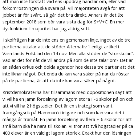
att man inte förstått vad ens uppdrag handlar om, eller vad
folkomröstningen ska svara på. Vill majoriteten avgå för att
jobbet är för svårt, så går det bra direkt. Annars är det 9:e
september 2018 som bör vara sista dag för S+V+C. En mer
dysfunktionell majoritet har jag aldrig sett.
I skolfrågan har de inte ens en gemensam linje, inget av de tre
partierna uttalar att de stöder Alternativ 1 enligt artikel i
Värmlands Folkblad den 14 nov. Men alla stöder de ”storskolan”.
Vad är det för nåt de vill ändra på som de inte talar om? Det är
en sådan cirkus och dolda agendor hos dessa tre partier att det
inte liknar något. Det enda du kan vara säker på när du röstar
på de partierna, är att du inte kan vara säker på något.
Kristdemokraterna har tillsammans med oppositionen sagt att
vi vill ha en jämn fördelning av lagom stora F-6 skolor på ön och
att vi vill ha 2 högstadier. Det är en strategi som varit
framgångsrik på Hammarö tidigare och som kan vara det i
många år framåt. En jämn fördelning av flera F-6 skolor för att
små barn ska ha nära till skolan. Vi tror att två högstadier på ca
400 elever är en väldigt lagom storlek. Exakt hur den lösningen