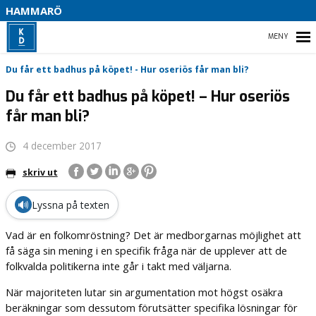
HAMMARÖ
HEM
Du får ett badhus på köpet! - Hur oseriös får man bli?
Du får ett badhus på köpet! – Hur oseriös
DU FÅR ETT BADHUS PÅ KÖPET! – HUR OSERIÖS FÅR
får man bli?
MAN BLI?
4 december 2017
skriv ut
🔊
Lyssna på texten
Vad är en folkomröstning? Det är medborgarnas möjlighet att
få säga sin mening i en specifik fråga när de upplever att de
folkvalda politikerna inte går i takt med väljarna.
När majoriteten lutar sin argumentation mot högst osäkra
beräkningar som dessutom förutsätter specifika lösningar för