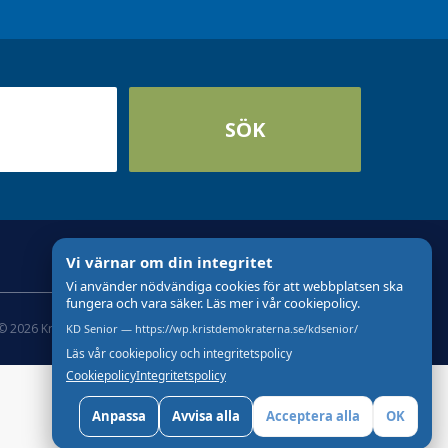
SÖK
Vi värnar om din integritet
Vi använder nödvändiga cookies för att webbplatsen ska
fungera och vara säker. Läs mer i vår cookiepolicy.
© 2026 Kristdemokraterna
Skapad med
av wasabiweb
KD Senior — https://wp.kristdemokraterna.se/kdsenior/
Läs vår cookiepolicy och integritetspolicy
Cookiepolicy
Integritetspolicy
Anpassa
Avvisa alla
Acceptera alla
OK