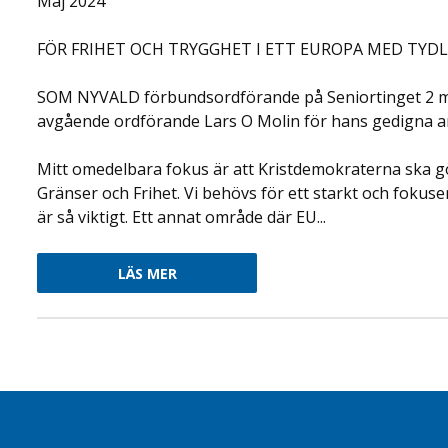
Maj 2024
FÖR FRIHET OCH TRYGGHET I ETT EUROPA MED TYD
SOM NYVALD förbundsordförande på Seniortinget 2 maj i
avgående ordförande Lars O Molin för hans gedigna a
Mitt omedelbara fokus är att Kristdemokraterna ska gö
Gränser och Frihet. Vi behövs för ett starkt och fokuser
är så viktigt. Ett annat område där EU...
LÄS MER