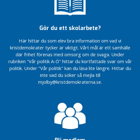
e
2016
förtroendevalda
ett
m
Medlemsmöten
Medlemsmöten
Inbjudan
viktigt
Rapport
tillsammans
tillsammans
s
till
val!
från
m
Medlemsmöte
Medlemsmöte
Årsmöte
årsmötet
Gör du ett skolarbete?
ö
tillsammans
tillsammans
2015
2019
t
Medlemsmöte
Medlemsmöte
Årsmöte
Här hittar du som elev bra information om vad vi
Årsmöte
e
tillsammans
tillsammans
2014
2019
kristdemokrater tycker är viktigt. Vårt mål är ett samhälle
Ordförandebyte
M
där frihet förenas med omsorg om de svaga. Under
Handslag
o
rubriken "Vår politik A-Ö" hittar du kortfattade svar om vår
Årsmöte
för
t
politik. Under "Vår politik" kan du läsa lite längre. Hittar du
2013
Mjölby
a
inte vad du söker så mejla till
l
mjolby@kristdemokraterna.se.
a
O
k
a
t
e
g