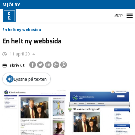
S
MJÖLBY
I
B
HEM
En helt ny webbsida
En helt ny webbsida
11 april 2014
L
VÅR PARTIAVDELNING
T
skriv ut
🔊
Lyssna på texten