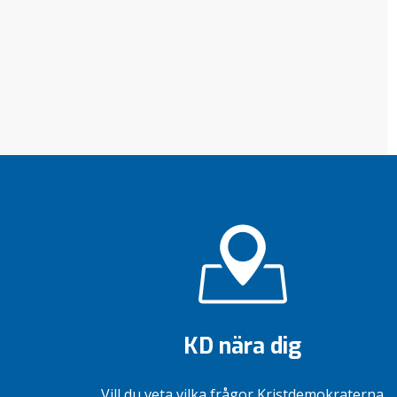
KD nära dig
Vill du veta vilka frågor Kristdemokraterna