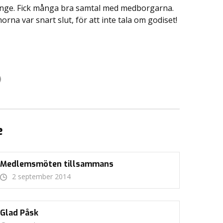
inge. Fick många bra samtal med medborgarna.
na var snart slut, för att inte tala om godiset!
e
Medlemsmöten tillsammans
2 september 2014
Glad Påsk