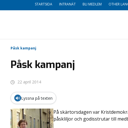
STARTSIDA
INTRANÄT
BLI MEDLEM
OTHER LAN
Påsk kampanj
Påsk kampanj
22 april 2014
🔊
Lyssna på texten
På skärtorsdagen var Kristdemokrat
påskliljor och godisstrutar till m