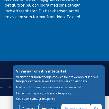
det du tror på, och bidra med dina tankar
och erfarenheter. Du har chansen att bli
en av dem som formar framtiden. Ta den!
Vi värnar om din integritet
Vi använder nödvändiga cookies för att webbplatsen ska
fungera och vara säker. Läs mer i vår cookiepolicy.
na
Om Cookies och GDPR !
Skapad med
av wasabiweb
Mjölby — https://wp.kristdemokraterna.se/mjolby/
Läs vår cookiepolicy och integritetspolicy
Cookiepolicy
Integritetspolicy
Anpassa
Avvisa alla
Acceptera alla
OK