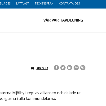
GUAGES
LÄTTLÄST
TECKENSPRÅK
KONTAKTA OSS
VÅR PARTIAVDELNING
skriv ut
erna Mjölby i regi av alliansen och delade ut
edborgarna i alla kommundelarna.