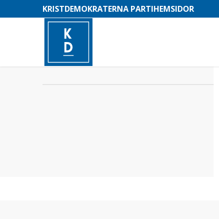
KRISTDEMOKRATERNA PARTIHEMSIDOR
–
M
e
n
y