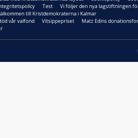
ntegritetspolicy
Test
Vi följer den nya lagstiftningen 
älkommen till Kristdemokraterna i Kalmar
töd vår valfond
Vitsippepriset
Matz Edins donationsfo
er