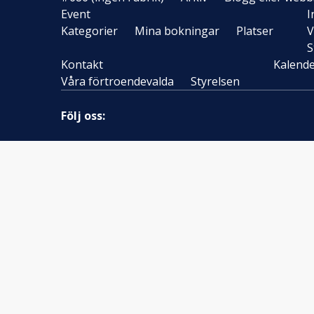
Event
I
Kategorier
Mina bokningar
Platser
V
S
Kontakt
Kalend
Våra förtroendevalda
Styrelsen
Följ oss: