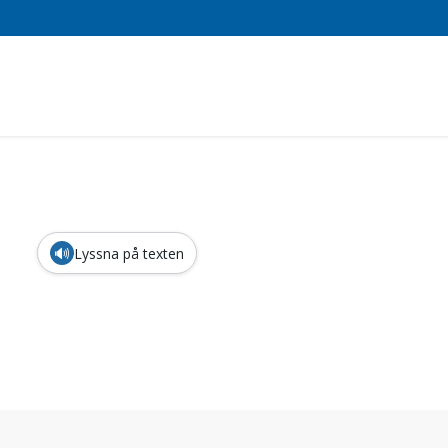
🔊
Lyssna på texten