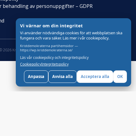
för behandling av personuppgifter – GDPR
nd
Vi värnar om din integritet
Vi använder nödvändiga cookies för att webbplatsen ska
fungera och vara säker. Läs mer i vår cookiepolicy.
Kristdemokraterna partihemsidor —
© 2026 Kristdemokraterna
Skapad med
av wasabiweb
https://wp.kristdemokraterna.se/
Läs vår cookiepolicy och integritetspolicy
Cookiepolicy
Integritetspolicy
Anpassa
Avvisa alla
Acceptera alla
OK