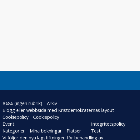
s
e
r
K
a
t
e
g
o
r
i
e
r
#686 (ingen rubrik)
Arkiv
M
Blogg eller webbsida med Kristdemokraternas layout
i
Cookiepolicy
Cookiepolicy
n
Event
Integritetspolicy
a
Kategorier
Mina bokningar
Platser
Test
b
Vi följer den nya lagstiftningen för behandling av
o