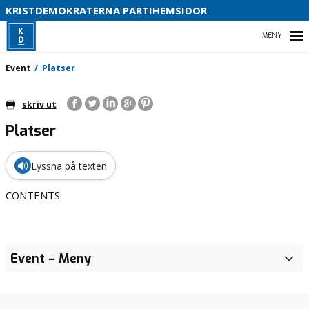
KRISTDEMOKRATERNA PARTIHEMSIDOR
HEM
Event
Platser
skriv ut
Platser
🔊
Lyssna på texten
CONTENTS
Event
– Meny
P
l
a
t