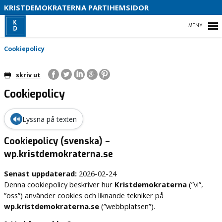
KRISTDEMOKRATERNA PARTIHEMSIDOR
HEM
Cookiepolicy
skriv ut
Cookiepolicy
🔊
Lyssna på texten
Cookiepolicy (svenska) –
wp.kristdemokraterna.se
Senast uppdaterad:
2026-02-24
Denna cookiepolicy beskriver hur
Kristdemokraterna
(”vi”,
”oss”) använder cookies och liknande tekniker på
wp.kristdemokraterna.se
(”webbplatsen”).