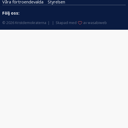
Våra förtroendevalda
Styrelsen
Följ oss:
© 2026 Kristdemokraterna
Skapad med
av wasabiweb