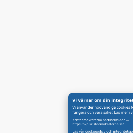
Vi värnar om din integrite
Vi använder nödvändiga cookies f
fungera och vara säker. Läs mer i v
Kristdemokraterna partihemsidor —
https://wp.kristdemokraterna.se/
Läs vår cookiepolicy och integritetsp