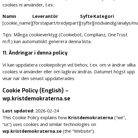
cookies ni använder, t.ex.:
Namn
Leverantör
Syfte
Kategori
[cookie_name]
[förstapart/tredjepart]
[syfte]
[nödvändig/analys/ma
Tips: Många cookieverktyg (Cookiebot, Complianz, OneTrust
m.fl.) kan automatiskt generera denna lista.
11. Ändringar i denna policy
Vi kan uppdatera cookiepolicyn vid behov, t.ex. om vi ändrar vilka
cookies vi använder eller om lagkrav ändras. Datumet högst upp
visar när den senast uppdaterades.
Cookie Policy (English) –
wp.kristdemokraterna.se
Last updated:
2026-02-24
This Cookie Policy explains how
Kristdemokraterna
(“we”,
“us”) uses cookies and similar technologies on
wp.kristdemokraterna.se
(the “Website”).