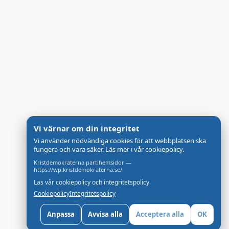
Vi värnar om din integritet
Vi använder nödvändiga cookies för att webbplatsen ska
fungera och vara säker. Läs mer i vår cookiepolicy.
Kristdemokraterna partihemsidor —
https://wp.kristdemokraterna.se/
Läs vår cookiepolicy och integritetspolicy
Cookiepolicy
Integritetspolicy
Anpassa
Avvisa alla
Acceptera alla
OK