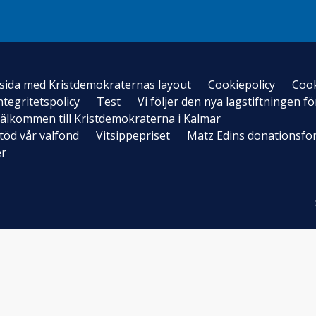
sida med Kristdemokraternas layout
Cookiepolicy
Cook
ntegritetspolicy
Test
Vi följer den nya lagstiftningen 
älkommen till Kristdemokraterna i Kalmar
töd vår valfond
Vitsippepriset
Matz Edins donationsfo
er