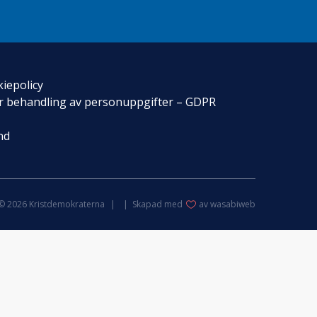
iepolicy
för behandling av personuppgifter – GDPR
nd
© 2026 Kristdemokraterna
Skapad med
av wasabiweb