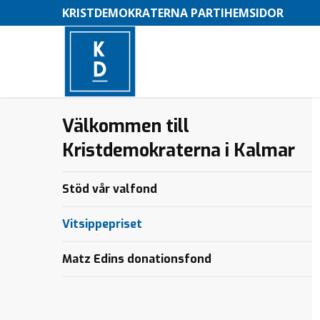
KRISTDEMOKRATERNA PARTIHEMSIDOR
Välkommen till
Kristdemokraterna i Kalmar
–
M
Stöd vår valfond
e
n
Vitsippepriset
y
Matz Edins donationsfond