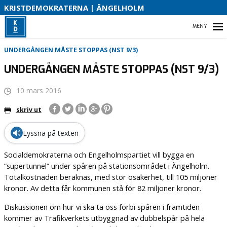
S
KRISTDEMOKRATERNA | ÄNGELHOLM
B
HEM
UNDERGÅNGEN MÅSTE STOPPAS (NST 9/3)
O
UNDERGÅNGEN MÅSTE STOPPAS (NST 9/3)
10 mars 2016
KRISTDEMOKRATERNA
skriv ut
KD ÄNGELHOLM
🔊
Lyssna på texten
VAD VI VILL I VÅR KOMMUN
Socialdemokraterna och Engelholmspartiet vill bygga en
SKÅNE
”supertunnel” under spåren på stationsområdet i Ängelholm.
Totalkostnaden beräknas, med stor osäkerhet, till 105 miljoner
kronor. Av detta får kommunen stå för 82 miljoner kronor.
Diskussionen om hur vi ska ta oss förbi spåren i framtiden
kommer av Trafikverkets utbyggnad av dubbelspår på hela