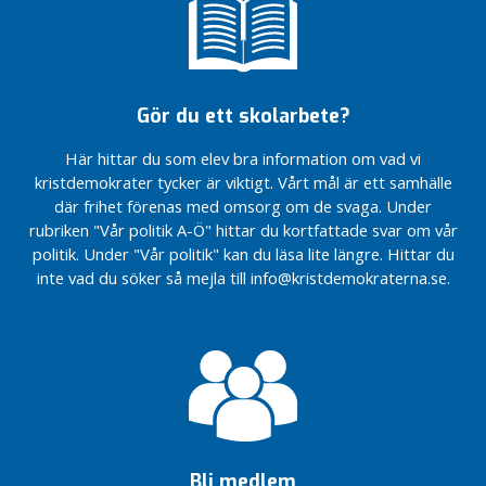
opposition
Nilssons
Sevadvimenar.se
Valvaka
insändare i
hos
Valmaterial
HD om
Lennart
Ängelholms
stadskärna
Gilla oss
Gör du ett skolarbete?
på
VÅGA
Facebook!
TÄNKA
Här hittar du som elev bra information om vad vi
UTANFÖR
After
kristdemokrater tycker är viktigt. Vårt mål är ett samhälle
BOXEN
Work
där frihet förenas med omsorg om de svaga. Under
SÅ VILL VI SKAPA
rubriken "Vår politik A-Ö" hittar du kortfattade svar om vår
Företagardagarna
SVERIGES BÄSTA
i Ängelholm
politik. Under "Vår politik" kan du läsa lite längre. Hittar du
FÖRETAGSKLIMAT
inte vad du söker så mejla till info@kristdemokraterna.se.
(NST 10/6)
Treklövern
kräver
utvärdering
av
Ängelholms
resultat
Treklövern och
Bli medlem
Liberalernas