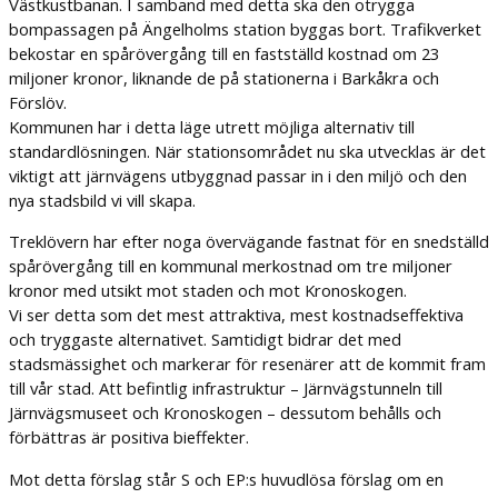
Västkustbanan. I samband med detta ska den otrygga
bompassagen på Ängelholms station byggas bort. Trafikverket
bekostar en spårövergång till en fastställd kostnad om 23
miljoner kronor, liknande de på stationerna i Barkåkra och
Förslöv.
Kommunen har i detta läge utrett möjliga alternativ till
standardlösningen. När stationsområdet nu ska utvecklas är det
viktigt att järnvägens utbyggnad passar in i den miljö och den
nya stadsbild vi vill skapa.
Treklövern har efter noga övervägande fastnat för en snedställd
spårövergång till en kommunal merkostnad om tre miljoner
kronor med utsikt mot staden och mot Kronoskogen.
Vi ser detta som det mest attraktiva, mest kostnadseffektiva
och tryggaste alternativet. Samtidigt bidrar det med
stadsmässighet och markerar för resenärer att de kommit fram
till vår stad. Att befintlig infrastruktur – Järnvägstunneln till
Järnvägsmuseet och Kronoskogen – dessutom behålls och
förbättras är positiva bieffekter.
Mot detta förslag står S och EP:s huvudlösa förslag om en