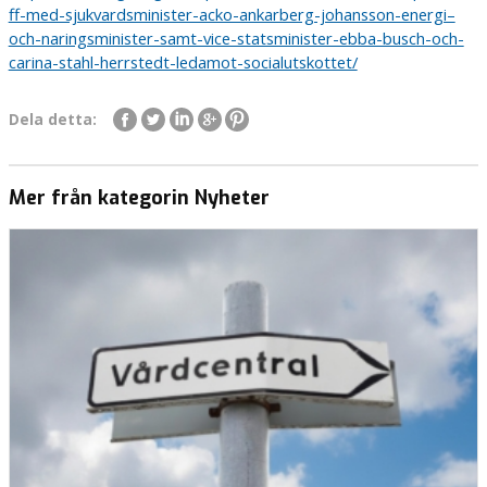
ff-med-sjukvardsminister-acko-ankarberg-johansson-energi–
och-naringsminister-samt-vice-statsminister-ebba-busch-och-
carina-stahl-herrstedt-ledamot-socialutskottet/
Dela detta:
Mer från kategorin Nyheter