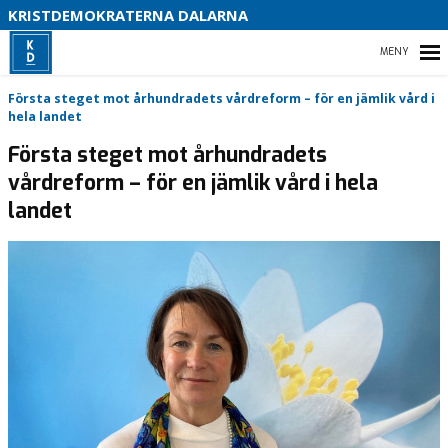
S
KRISTDEMOKRATERNA DALARNA
HEM
Första steget mot århundradets vårdreform – för en jämlik vård i
hela landet
Första steget mot århundradets
vårdreform – för en jämlik vård i hela
KOMMUN
landet
REGION DALARNA
RIKSDAG