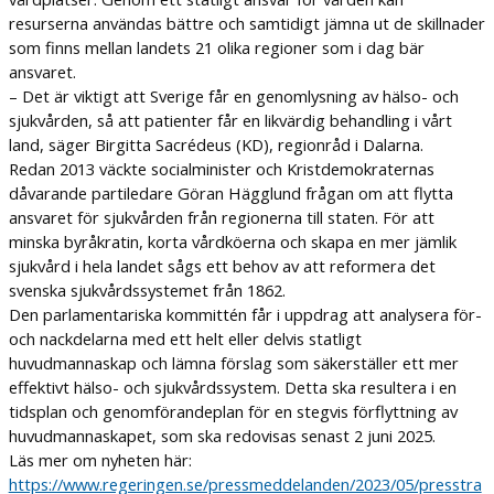
resurserna användas bättre och samtidigt jämna ut de skillnader
som finns mellan landets 21 olika regioner som i dag bär
ansvaret.
– Det är viktigt att Sverige får en genomlysning av hälso- och
sjukvården, så att patienter får en likvärdig behandling i vårt
land, säger Birgitta Sacrédeus (KD), regionråd i Dalarna.
Redan 2013 väckte socialminister och Kristdemokraternas
dåvarande partiledare Göran Hägglund frågan om att flytta
ansvaret för sjukvården från regionerna till staten. För att
minska byråkratin, korta vårdköerna och skapa en mer jämlik
sjukvård i hela landet sågs ett behov av att reformera det
svenska sjukvårdssystemet från 1862.
Den parlamentariska kommittén får i uppdrag att analysera för-
och nackdelarna med ett helt eller delvis statligt
huvudmannaskap och lämna förslag som säkerställer ett mer
effektivt hälso- och sjukvårdssystem. Detta ska resultera i en
tidsplan och genomförandeplan för en stegvis förflyttning av
huvudmannaskapet, som ska redovisas senast 2 juni 2025.
Läs mer om nyheten här:
https://www.regeringen.se/pressmeddelanden/2023/05/presstra