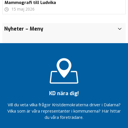
Mammografi till Ludvika
15 maj 2026
Nyheter
– Meny
N
y
h
e
t
e
r
En stärkt
primärvård
– nyckeln
KD nära dig!
till en
bättre
Vill du veta vilka frågor Kristdemokraterna driver i Dalarna?
vård i
Dalarna
Vilka som är våra representanter i kommunerna? Här hittar
du våra företrädare.
Halva priset
på