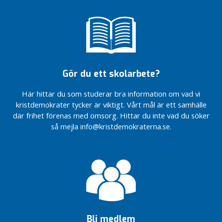
månadskort
i Dalarna
Google
bygger
datacenter
i Horndal
Mora
Gör du ett skolarbete?
flygplats
behövs i
Här hittar du som studerar bra information om vad vi
Dalarna
kristdemokrater tycker är viktigt. Vårt mål är ett samhälle
Presentation
där frihet förenas med omsorg. Hittar du inte vad du söker
av
så mejla info@kristdemokraterna.se.
regionplan
för 2027
Mammografi
till Ludvika
Cancervården
i Dalarna ska
stärkas
Nu
Bli medlem