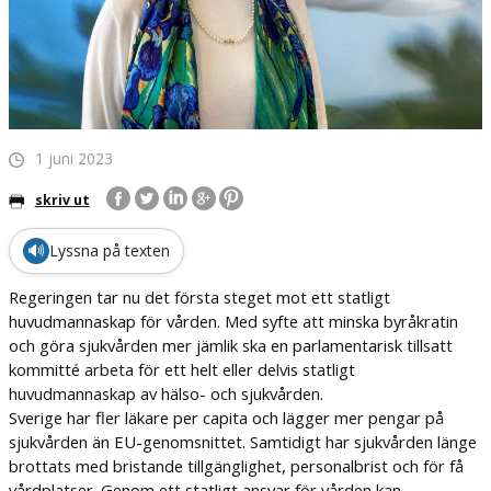
1 juni 2023
skriv ut
🔊
Lyssna på texten
Regeringen tar nu det första steget mot ett statligt
huvudmannaskap för vården. Med syfte att minska byråkratin
och göra sjukvården mer jämlik ska en parlamentarisk tillsatt
kommitté arbeta för ett helt eller delvis statligt
huvudmannaskap av hälso- och sjukvården.
Sverige har fler läkare per capita och lägger mer pengar på
sjukvården än EU-genomsnittet. Samtidigt har sjukvården länge
brottats med bristande tillgänglighet, personalbrist och för få
vårdplatser. Genom ett statligt ansvar för vården kan