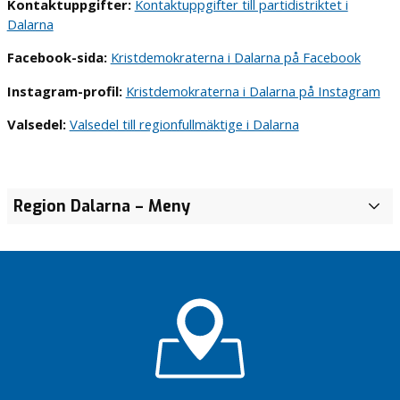
Kontaktuppgifter:
Kontaktuppgifter till partidistriktet i
Dalarna
Facebook-sida:
Kristdemokraterna i Dalarna på Facebook
Instagram-profil:
Kristdemokraterna i Dalarna på Instagram
Valsedel:
Valsedel till regionfullmäktige i Dalarna
En vardag
Närmare
Region Dalarna
– Meny
V
som
vård –
a
fungerar
enklare
l
för
vardag
s
personalen
Vård i
e
Vård i
tid –
d
tid –
kortare
e
kortare
köer
l
köer
Medarbetarna
t
– vårdens
i
hjärta