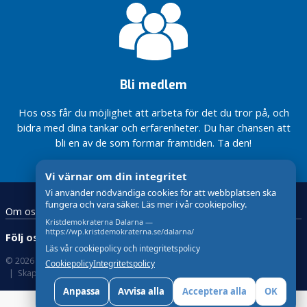
a
Företagande
l
och
f
utbildning
r
för
å
framtidstro
g
Bli medlem
Samhällsgemenskap
o
i hela Dalarna
Hos oss får du möjlighet att arbeta för det du tror på, och
r
Ordning i
bidra med dina tankar och erfarenheter. Du har chansen att
ekonomin
B
bli en av de som formar framtiden. Ta den!
i
Förvaltarskap
för miljö och
r
Vi värnar om din integritet
klimat
g
Vi använder nödvändiga cookies för att webbplatsen ska
i
Beredskap
fungera och vara säker. Läs mer i vår cookiepolicy.
Om oss
Startsida
t
inför
Kristdemokraterna Dalarna —
kriser
t
https://wp.kristdemokraterna.se/dalarna/
Följ oss:
a
Läs vår cookiepolicy och integritetspolicy
S
© 2026 Kristdemokraterna
Om Cookies
Cookiepolicy
Integritetspolicy
Skapad med
av wasabiweb
a
c
Anpassa
Avvisa alla
Acceptera alla
OK
r