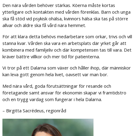
Den nära vården behöver stärkas. Köerna måste kortas
ytterligare och kontakten med vården förenklas. Barn och unga
ska få stöd vid psykisk ohälsa, kvinnors hälsa ska tas på större
allvar och äldre ska få vård nära hemmet.
För att klara detta behövs medarbetare som orkar, trivs och vill
stanna kvar. Vården ska vara en arbetsplats där yrket går att
kombinera med familjeliv och där kompetensen tas till vara. Det
kräver bättre villkor och mer tid för patienterna.
Vi tror på ett Dalarna som växer och håller ihop, där människor
kan leva gott genom hela livet, oavsett var man bor.
Med nära vård, goda förutsättningar för resande och
företagande samt ansvar för ekonomin skapar vi framtidstro
och en trygg vardag som fungerar i hela Dalarna.
– Birgitta Sacrédeus, regionråd