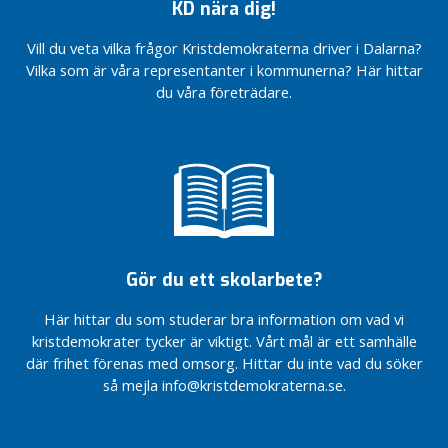
l
KD nära dig!
Psykisk
l
hälsa
r
Vill du veta vilka frågor Kristdemokraterna driver i Dalarna?
hos
e
Vilka som är våra representanter i kommunerna? Här hittar
barn
g
du våra företrädare.
och
i
vuxna
o
Kvinnors
n
hälsa
f
genom
u
hela
l
livet
l
Äldres
m
hälsa
Gör du ett skolarbete?
ä
och ett
k
värdigt
Här hittar du som studerar bra information om vad vi
t
åldrande
kristdemokrater tycker är viktigt. Vårt mål är ett samhälle
i
där frihet förenas med omsorg. Hittar du inte vad du söker
Infrastruktur
g
och
så mejla info@kristdemokraterna.se.
e
kollektivtrafik
som binder
V
samman