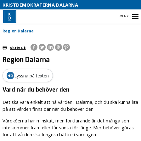
S
KRISTDEMOKRATERNA DALARNA
HEM
Region Dalarna
skriv ut
Region Dalarna
KOMMUN
REGION DALARNA
🔊
Lyssna på texten
RIKSDAG
Vård när du behöver den
Det ska vara enkelt att nå vården i Dalarna, och du ska kunna lita
på att vården finns där när du behöver den.
Vårdköerna har minskat, men fortfarande är det många som
inte kommer fram eller får vänta för länge. Mer behöver göras
för att vården ska fungera bättre i vardagen.