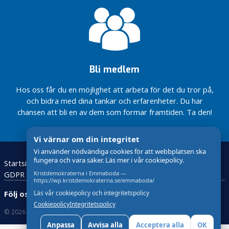
Bli medlem
Hos oss får du en möjlighet att arbeta för det du tror på,
och bidra med dina tankar och erfarenheter. Du har
chansen att bli en av dem som formar framtiden. Ta den!
Vi värnar om din integritet
Vi använder nödvändiga cookies för att webbplatsen ska
fungera och vara säker. Läs mer i vår cookiepolicy.
Startsida
Bli medlem
För skolelever
Kontakta oss
GDPR
Kristdemokraterna i Emmaboda —
https://wp.kristdemokraterna.se/emmaboda/
Läs vår cookiepolicy och integritetspolicy
Följ oss:
Cookiepolicy
Integritetspolicy
© 2026 Kristdemokraterna
Skapad med
av wasabiweb
Anpassa
Avvisa alla
Acceptera alla
OK