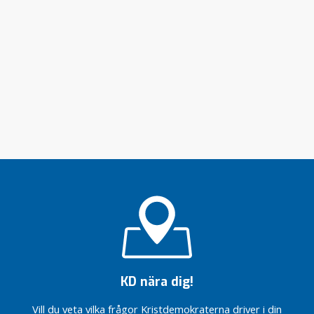
KD nära dig!
Vill du veta vilka frågor Kristdemokraterna driver i din