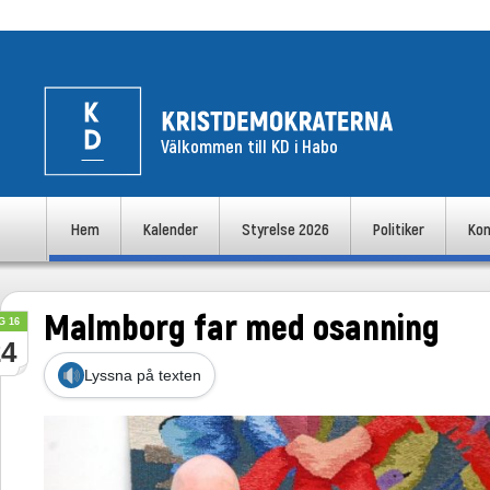
Välkommen till KD i Habo
uvudmeny
Hem
Kalender
Styrelse 2026
Politiker
Kon
Hoppa till huvudinnehåll
Hoppa till sekundärt innehåll
Malmborg far med osanning
G 16
24
Lyssna på texten