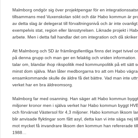
Malmborg ondgör sig över projektpengar för en integrationss
tillsammans med Vuxenskolan sökt och där Habo kommun är pro
av detta slag är delegerat till förvaltningsnivå och är inte ovanlig
exempelvis stat, region eller länsstyrelsen. Liknade projekt i Hab
arbete. Men i detta fall handlar det om integration och då skrik
Att Malmborg och SD är främlingsfientliga finns det inget tvivel o
på denna grupp och man ger en felaktig och vriden information
talar om, blandar ihop rikspolitik med kommunpolitik på ett sätt 
minst dom själva. Man låter medborgarna tro att om Habo vägrad
ensamkommande skulle de äldre få det bättre. Vad man inte uttry
verket har en bra äldreomsorg.
Malmborg far med osanning. Han säger att Habo kommun byggt ”
miljoner kronor men i själva verket har Habo kommun byggt HVB 
och förvärvat Västersol för 4,3 miljoner. Habo kommun liksom 
blir anvisade flyktingar som fått asyl, detta kan vi inte säga nej til
mot mycket få invandrare liksom den kommun han refererade til
1988…