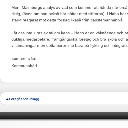
Men, Malmborgs analys av vad som kommer att hända när ersät
riktig, (även om han också här höftar med siffrorna). I Habo har vi
starkt reagerat mot detta förslag likaså från tjänstemannanivå.
Låt oss inte luras av tal om kaos – Habo är en välmående och 
duktiga medarbetare, framgångsrika företag och bra skola och ä
vi utmaningar men detta beror inte bara på flykting och integrati
HANS JARSTIG (KD)
Kommunalråd
Inläggsnavigering
◀
Föregående inlägg