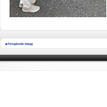
Inläggsnavigering
◀
Föregående inlägg