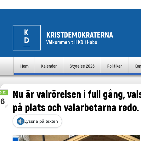
Välkommen till KD i Habo
uvudmeny
Hem
Kalender
Styrelse 2026
Politiker
Kon
Hoppa till huvudinnehåll
Hoppa till sekundärt innehåll
Nu är valrörelsen i full gång, va
G 22
16
på plats och valarbetarna redo.
Lyssna på texten