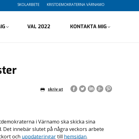
SKOLARBETE
KRISTDEMOKRATERNA VÄRNAMO
IG
VAL 2022
KONTAKTA MIG
ster
skriv ut
istdemokraterna i Värnamo ska skicka sina
d. Det innebär slutet på några veckors arbete
itkort och
uppdateringar
till
hemsidan
.