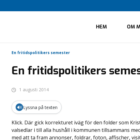
HEM
OM M
En fritidspolitikers semester
En fritidspolitikers seme
1 augusti 2014
🔊
Lyssna på texten
Klick. Där gick korrekturet iväg för den folder som Kr
valsedlar i till alla hushåll i kommunen tillsammans me
med att ta fram annonser, foldrar, foton, affischer, vis