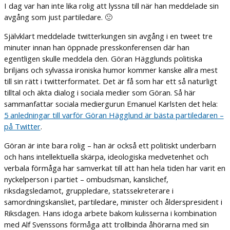
I dag var han inte lika rolig att lyssna till när han meddelade sin
avgång som just partiledare. 🙁
Självklart meddelade twitterkungen sin avgång i en tweet tre
minuter innan han öppnade presskonferensen där han
egentligen skulle meddela den. Göran Hägglunds politiska
briljans och sylvassa ironiska humor kommer kanske allra mest
till sin rätt i twitterformatet. Det är få som har ett så naturligt
tilltal och äkta dialog i sociala medier som Göran. Så här
sammanfattar sociala mediergurun Emanuel Karlsten det hela:
5 anledningar till varför Göran Hägglund är bästa partiledaren –
på Twitter
.
Göran är inte bara rolig – han är också ett politiskt underbarn
och hans intellektuella skärpa, ideologiska medvetenhet och
verbala förmåga har samverkat till att han hela tiden har varit en
nyckelperson i partiet – ombudsman, kanslichef,
riksdagsledamot, gruppledare, statssekreterare i
samordningskansliet, partiledare, minister och ålderspresident i
Riksdagen. Hans idoga arbete bakom kulisserna i kombination
med Alf Svenssons förmåga att trollbinda åhörarna med sin