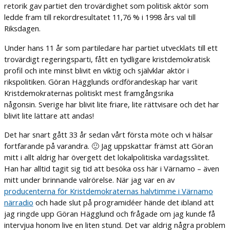
retorik gav partiet den trovärdighet som politisk aktör som
ledde fram till rekordresultatet 11,76 % i 1998 års val till
Riksdagen.
Under hans 11 år som partiledare har partiet utvecklats till ett
trovärdigt regeringsparti, fått en tydligare kristdemokratisk
profil och inte minst blivit en viktig och självklar aktör i
rikspolitiken. Göran Hägglunds ordförandeskap har varit
Kristdemokraternas politiskt mest framgångsrika
någonsin. Sverige har blivit lite friare, lite rättvisare och det har
blivit lite lättare att andas!
Det har snart gått 33 år sedan vårt första möte och vi hälsar
fortfarande på varandra. 🙂 Jag uppskattar främst att Göran
mitt i allt aldrig har övergett det lokalpolitiska vardagsslitet.
Han har alltid tagit sig tid att besöka oss här i Värnamo – även
mitt under brinnande valrörelse. När jag var en av
producenterna för Kristdemokraternas halvtimme i Värnamo
närradio
och hade slut på programidéer hände det ibland att
jag ringde upp Göran Hägglund och frågade om jag kunde få
intervjua honom live en liten stund. Det var aldrig några problem