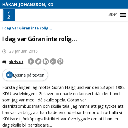
S
HÅKAN JOHANSSON, KD
HEM
I dag var Göran inte rolig...
I dag var Göran inte rolig…
29 januari 2015
HEM
skriv ut
OM MIG
🔊
Lyssna på texten
VAL 2022
Första gången jag mötte Göran Hägglund var den 23 april 1982.
KONTAKTA MIG
KDU-avdelningen i Gislaved ordnade en konsert där det band
som jag var med i då skulle spela. Göran var
distriktsombudsman och skulle tala. Jag minns att jag tyckte att
han var vältalig, att han hade en underbar humor och att alla vi
KDU:are i jönköpingsdistriktet var övertygade om att han en
dag skulle bli partiledare…