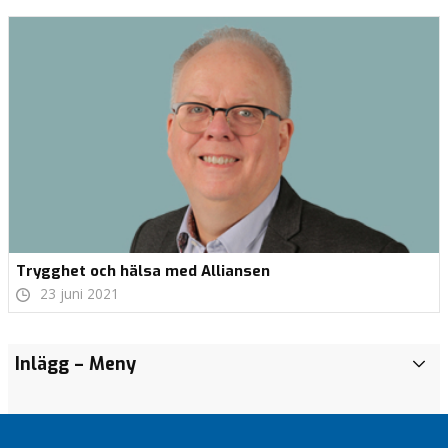
Trygghet och hälsa med Alliansen
23 juni 2021
Äntligen
Tro på
Inlägg
– Meny
A
familjecentral!
Värnamo
r
kommun
Vilka vi
k
Stefan?
ABC för
i
Värnamo