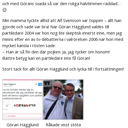
och med Görans svada så var den roliga halvtimmen räddad…
😉
Min mamma tyckte alltid att Alf Svensson var toppen – allt han
gjorde och sade var bra! När Göran Hägglund valdes till
partiledare 2004 var hon nog lite skeptisk innerst inne, men jag
minns efter en av tv-debatterna i valrörelsen 2006 när hon med
mycket känsla i rösten sade:
– Han är så fin den där pojken. Ja, jag tycker om honom!
Bättre betyg kan en partiledare inte få Göran!
Stort tack för allt Göran Hägglund och lycka till i fortsättningen!
Göran Hägglund
Råkade visst stöta