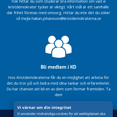
Här hittar du som studerar bra information om vad vi
skull
företagarvänligt
kristdemokrater tycker är viktigt. Vårt mål är ett samhälle
Välkomna
Så vill
där frihet förenas med omsorg. Hittar du inte det du söker
med på
Kristdemokraterna
så mejla hakan.johansson@kristdemokraterna.se
framtidståget
utveckla Bor
Centern!
Från
Dags för
femte
naturgas –
till
för miljöns
fjärde
och
plats
företagens
skull
Bli medlem i KD
Hos Kristdemokraterna får du en möjlighet att arbeta för
det du tror på och bidra med dina tankar och erfarenheter.
Du har chansen att bli en av dem som formar framtiden. Ta
den!
Vi värnar om din integritet
Vi använder nödvändiga cookies för att webbplatsen ska