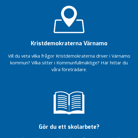
v
Föreningsmomsen
kommun
handlar om mer
B
än krångel
Vad
l
jag
Stoppa
o
hade
föreningsmomsen
sagt
g
nu!
om
g
Kristdemokraterna Värnamo
För en
jag
flexiblare
fått
Vill du veta vilka frågor Kristdemokraterna driver i Värnamo
läsårsindelning
ordet
kommun? Vilka sitter i Kommunfullmäktige? Här hittar du
Vindkraft
Fokus på
våra företrädare.
i
välfärden
medvind
För en
Fler
vald
möjligheter
statschef
till
Kristdemokraterna
drömboende
är på
Dags för
Kryssa
naturgas –
Håkan
för miljöns
Gör du ett skolarbete?
och
Barnvänligt,
företagens
äldrevänligt och