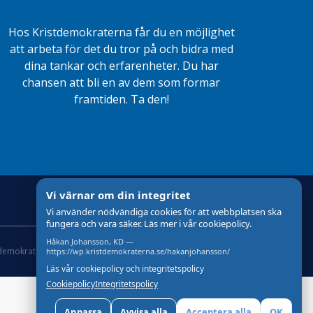
Hos Kristdemokraterna får du en möjlighet
att arbeta för det du tror på och bidra med
dina tankar och erfarenheter. Du har
chansen att bli en av dem som formar
framtiden. Ta den!
Vi värnar om din integritet
Vi använder nödvändiga cookies för att webbplatsen ska
fungera och vara säker. Läs mer i vår cookiepolicy.
Håkan Johansson, KD —
tdemokraterna
Om cookies
Skapad med
av wasabiweb
https://wp.kristdemokraterna.se/hakanjohansson/
Läs vår cookiepolicy och integritetspolicy
Cookiepolicy
Integritetspolicy
Anpassa
Avvisa alla
Acceptera alla
OK