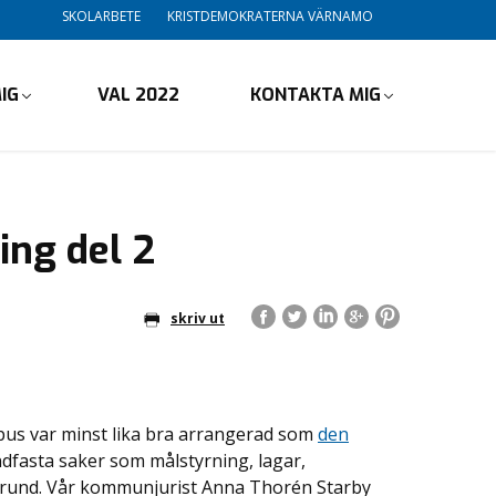
SKOLARBETE
KRISTDEMOKRATERNA VÄRNAMO
IG
VAL 2022
KONTAKTA MIG
ng del 2
skriv ut
us var minst lika bra arrangerad som
den
dfasta saker som målstyrning, lagar,
egrund. Vår kommunjurist Anna Thorén Starby