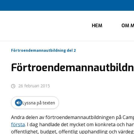
HEM
OM M
Förtroendemannautbildning del 2
Förtroendemannautbildni
26 februari 2015
🔊
Lyssna på texten
Andra delen av förtroendemannautbildningen på Camp
första
. I dag handlade det mycket om konkreta och han
offentlighet, budget, offentlig upphandling och värd