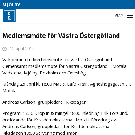
S
MJÖLBY
I
B
HEM
Medlemsmöte för Västra Östergötland
12 april 2016
L
VÅR PARTIAVDELNING
Välkommen till Medlemsmöte för Västra Östergötland
T
Gemensamt medlemsmöte för Västra Östergötland – Motala,
Vadstena, Mjölby, Boxholm och Ödeshög
Måndag 25 april kl. 18.00 Mat & Café 71:an, Agneshögsgatan 71,
Motala
Andreas Carlson, gruppledare i Riksdagen
Program: 17:30 Drop in & mingel 18:00 Inledning Erik Forslund,
ordförande för Kristdemokraterna i Motala Föredrag av
Andreas Carlson, gruppledare för Kristdemokraterna i
Riksdagen 19:00 Servering med smör...