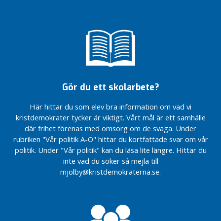
2016
vara
Inbjudan till
Påsk
Kommunlistan
e
Inbjudan
lagom
medlemsmöte
är fastställd
God
d
till
Vi kommer att
Medlemsmöten
Jul
EU-
l
Årsmöte
presentera våra
tillsammans
&
valet
e
2016
förtroendevalda
Gott
ett
m
Medlemsmöten
Inbjudan
Nytt
viktigt
Rapport
tillsammans
s
till
År
val!
från
m
Medlemsmöte
Årsmöte
2013
årsmötet
Gör du ett skolarbete?
ö
tillsammans
2015
2019
t
Medlemsmöte
Årsmöte
Här hittar du som elev bra information om vad vi
Årsmöte
e
tillsammans
2014
2019
kristdemokrater tycker är viktigt. Vårt mål är ett samhälle
Ordförandebyte
M
där frihet förenas med omsorg om de svaga. Under
Handslag
o
rubriken "Vår politik A-Ö" hittar du kortfattade svar om vår
Årsmöte
för
t
politik. Under "Vår politik" kan du läsa lite längre. Hittar du
2013
Mjölby
a
inte vad du söker så mejla till
l
mjolby@kristdemokraterna.se.
a
ÖPPET MÖTE
för västra
Östergötland