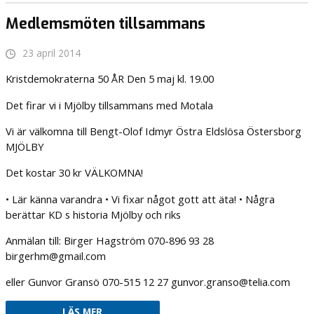
Medlemsmöten tillsammans
23 april 2014
Kristdemokraterna 50 ÅR Den 5 maj kl. 19.00
Det firar vi i Mjölby tillsammans med Motala
Vi är välkomna till Bengt-Olof Idmyr Östra Eldslösa Östersborg
MJÖLBY
Det kostar 30 kr VÄLKOMNA!
• Lär känna varandra • Vi fixar något gott att äta! • Några
berättar KD s historia Mjölby och riks
Anmälan till: Birger Hagström 070-896 93 28
birgerhm@gmail.com
eller Gunvor Gransö 070-515 12 27 gunvor.granso@telia.com
LÄS MER