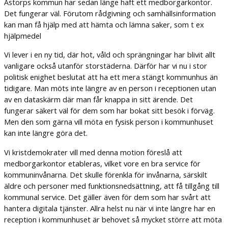
Åstorps kommun har sedan länge haft ett medborgarkontor.
Det fungerar väl. Förutom rådgivning och samhällsinformation
kan man få hjälp med att hämta och lämna saker, som t ex
hjälpmedel
Vi lever i en ny tid, där hot, våld och sprängningar har blivit allt
vanligare också utanför storstäderna. Därför har vi nu i stor
politisk enighet beslutat att ha ett mera stängt kommunhus än
tidigare. Man möts inte längre av en person i receptionen utan
av en dataskärm där man får knappa in sitt ärende. Det
fungerar säkert väl för dem som har bokat sitt besök i förväg.
Men den som gärna vill möta en fysisk person i kommunhuset
kan inte längre göra det.
Vi kristdemokrater vill med denna motion föreslå att
medborgarkontor etableras, vilket vore en bra service för
kommuninvånarna. Det skulle förenkla för invånarna, särskilt
äldre och personer med funktionsnedsättning, att få tillgång till
kommunal service. Det gäller även för dem som har svårt att
hantera digitala tjänster. Allra helst nu när vi inte längre har en
reception i kommunhuset är behovet så mycket större att möta