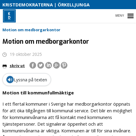
S
KRISTDEMOKRATERNA | ÖRKELLJUNGA
B
HEM
Motion om medborgarkontor
O
Motion om medborgarkontor
19 oktober 2025
VÅR POLITIK
skriv ut
VAD HAR VI ÅSTADKOMMIT?
🔊
Lyssna på texten
VÅR PARTIAVDELNING
Motion till kommunfullmäktige
KONTAKT
I ett flertal kommuner i Sverige har medborgarkontor öppnats
för att öka tillgången till kommunal service. Det blir en möjlighet
för kommuninvånarna att få kontakt med kommunens
tjänstepersoner. Det signalerar öppenhet och att
kommuninvånarna är viktiga. Kommunen är till för sina invånare.