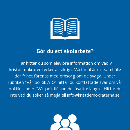
r
Motion – Inför
Årsmöte
e
möjligheten att
2025
väcka ärenden i
F
Sommarhälsning
kommunfullmäktige
2024
ö
genom
r
Årsmöte
medborgarförslag
t
2024
r
En
Gör du ett skolarbete?
o
levande
e
landsbygd
Här hittar du som elev bra information om vad vi
n
Digital
kristdemokrater tycker är viktigt. Vårt mål är ett samhälle
d
elevhälsa
där frihet förenas med omsorg om de svaga. Under
e
rubriken "Vår politik A-Ö" hittar du kortfattade svar om vår
Aktiviteter för
v
barn och unga
politik. Under "Vår politik" kan du läsa lite längre. Hittar du
a
med
inte vad du söker så mejla till info@kristdemokraterna.se.
l
motorintresse
d
a
I
K