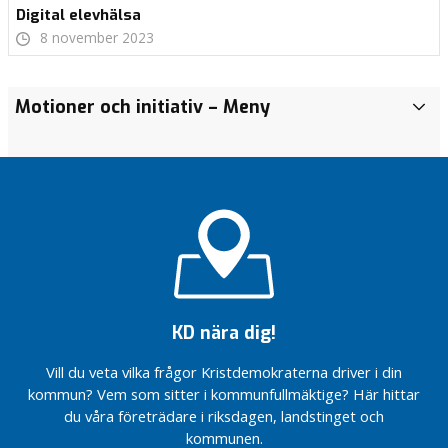
Digital elevhälsa
8 november 2023
Motion: Rätt att
Motion: Rätt att
Motioner och initiativ
– Meny
D
välja kön på
välja kön på
e
hemtjänstpersonal
hemtjänstpersonal
b
Säkerheten
Säkerheten
a
på David
på David
t
Anders
Anders
t
Gata
Gata
o
Årsmöte
Årsmöte
c
2026
2026
h
med
med
i
Carl-
Carl-
n
KD nära dig!
Wiktor
Wiktor
s
Svensson
Svensson
ä
Vill du veta vilka frågor Kristdemokraterna driver i din
Motion – Utöka
Fråga till
n
kommun? Vem som sitter i kommunfullmäktige? Här hittar
aktivitetsutbudet
kommunstyrelsens
d
du våra företrädare i riksdagen, landstinget och
i Järnvägsparken i
ordförande Niklas
a
kommunen.
Skånes Fagerhult
Bengtsson